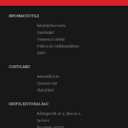
INFORMAȚII UTILE
Întrebări frecvente
Cum livrăm?
Termeni și condiții
Politica de Confidențialitate
ANPC
CONTUL MEU
Autentifică-te
Creează cont
Clubul RAO
GRUPUL EDITORIAL RAO
Bd.Regiei 6B, et. 4 , Bloc nr. 2,
Sector 6
București, 013233