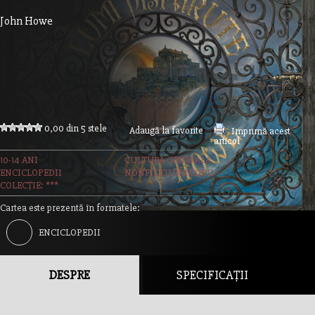
John Howe
0,00 din 5 stele
Adaugă la favorite
Imprimă acest
articol
10-14 ANI
CULTURA GENERALA
ENCICLOPEDII
NONFICTIUNE COPII
COLECȚIE: ***
Cartea este prezentă în formatele:
ENCICLOPEDII
DESPRE
SPECIFICAȚII