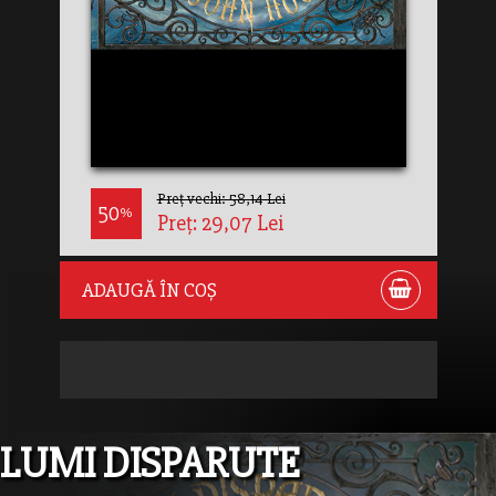
Preț vechi: 58,14 Lei
50
%
Preț: 29,07 Lei
ADAUGĂ ÎN COȘ
LUMI DISPARUTE