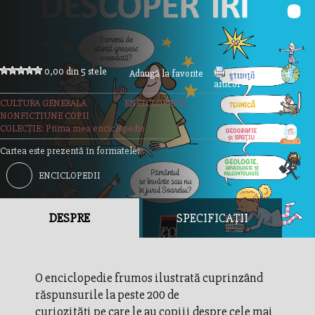
0,00 din 5 stele
Adaugă la favorite
Imprimă acest
articol
CULTURA GENERALA
ENCICLOPEDII
NONFICTIUNE COPII
COLECȚIE: Prima mea enciclopedie
Cartea este prezentă în formatele:
ENCICLOPEDII
DESPRE
SPECIFICAȚII
O enciclopedie frumos ilustrată cuprinzând
răspunsurile la peste 200 de
curiozități pe care le au copiii despre cele mai