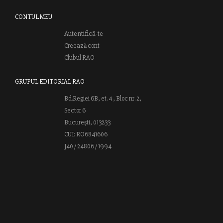
CONTUL MEU
Autentifică-te
Creează cont
Clubul RAO
GRUPUL EDITORIAL RAO
Bd.Regiei 6B, et. 4 , Bloc nr. 2,
Sector 6
București, 013233
CUI: RO6841606
J40 / 24806 / 1994
Vă invităm să descoperiţi lumea cărţilor RAO, amintindu-vă totodată
că puteţi comanda titlurile preferate on-line sau contactându-ne direct
la editură. Vă aşteptăm să vă bucuraţi de ofertele speciale RAO şi vă
urăm lectură plăcută!