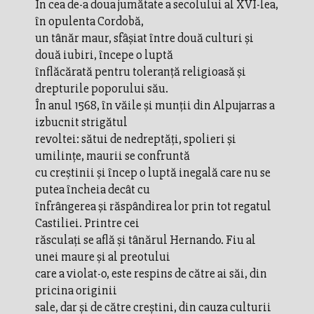
În cea de-a doua jumătate a secolului al XVI-lea,
în opulenta Cordobă,
un tânăr maur, sfâşiat între două culturi şi
două iubiri, începe o luptă
înflăcărată pentru toleranţă religioasă şi
drepturile poporului său.
În anul 1568, în văile şi munţii din Alpujarras a
izbucnit strigătul
revoltei: sătui de nedreptăţi, spolieri şi
umilinţe, maurii se confruntă
cu creştinii şi încep o luptă inegală care nu se
putea încheia decât cu
înfrângerea şi răspândirea lor prin tot regatul
Castiliei. Printre cei
răsculaţi se află şi tânărul Hernando. Fiu al
unei maure şi al preotului
care a violat-o, este respins de către ai săi, din
pricina originii
sale, dar şi de către creştini, din cauza culturii