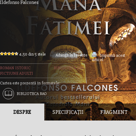
Ildefonso Falcones
4,50 din 5 stele
Adaugă la favorite
Imprimă acest
articol
ROMAN ISTORIC
BIBLIOTECA RAO
FICTIUNE ADULTI
Cartea este prezentă în formatele:
BIBLIOTECA RAO
DESPRE
SPECIFICAȚII
FRAGMENT