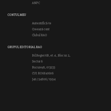
ANPC
CONTUL MEU
Autentifică-te
Creează cont
Clubul RAO
GRUPUL EDITORIAL RAO
Bd.Regiei 6B, et. 4 , Bloc nr. 2,
Sector 6
București, 013233
CUI: RO6841606
J40 / 24806 / 1994
Vă invităm să descoperiţi lumea cărţilor RAO, amintindu-vă totodată
că puteţi comanda titlurile preferate on-line sau contactându-ne direct
la editură. Vă aşteptăm să vă bucuraţi de ofertele speciale RAO şi vă