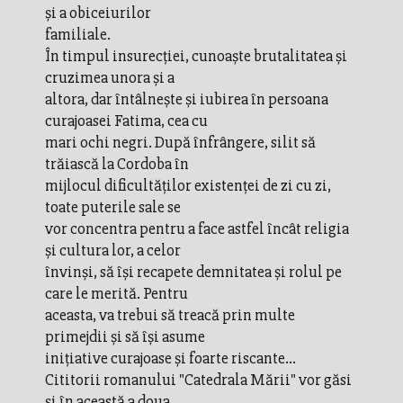
şi a obiceiurilor
familiale.
În timpul insurecţiei, cunoaşte brutalitatea şi
cruzimea unora şi a
altora, dar întâlneşte şi iubirea în persoana
curajoasei Fatima, cea cu
mari ochi negri. După înfrângere, silit să
trăiască la Cordoba în
mijlocul dificultăţilor existenţei de zi cu zi,
toate puterile sale se
vor concentra pentru a face astfel încât religia
şi cultura lor, a celor
învinşi, să îşi recapete demnitatea şi rolul pe
care le merită. Pentru
aceasta, va trebui să treacă prin multe
primejdii şi să îşi asume
iniţiative curajoase şi foarte riscante...
Cititorii romanului "Catedrala Mării" vor găsi
şi în această a doua