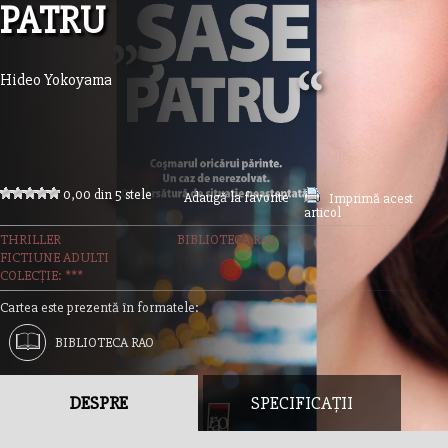
PATRU
Hideo Yokoyama
0,00 din 5 stele
Adaugă la favorite
Imprimă acest
articol
THRILLER
BIBLIOTECA RAO
FICTIUNE ADULTI
COLECȚIE: ***
Cartea este prezentă în formatele:
BIBLIOTECA RAO
DESPRE
SPECIFICAȚII