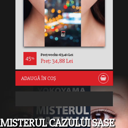
Preț vechi: 63,41 Lei
45
%
Preț: 34,88 Lei
ADAUGĂ ÎN COȘ
MISTERUL CAZULUI SASE