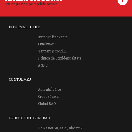
Urmărește-ne și pe rețelele sociale.
INFORMAȚII UTILE
Întrebări frecvente
Cum livrăm?
Termeni și condiții
Politica de Confidențialitate
ANPC
CONTUL MEU
Autentifică-te
Creează cont
Clubul RAO
GRUPUL EDITORIAL RAO
Bd.Regiei 6B, et. 4 , Bloc nr. 2,