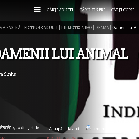
CĂRȚI ADULTI
CĂRȚI TINERI
CĂRȚI COPII
MA PAGINĂ
|
FICTIUNE ADULTI
|
BIBLIOTECA RAO
|
DRAMA
|
Oamenii lui An
AMENII LUI ANIMAL
ra Sinha
0,00 din 5 stele
Adaugă la favorite
Imprimă acest articol
AMA
BIBLIOTECA RAO