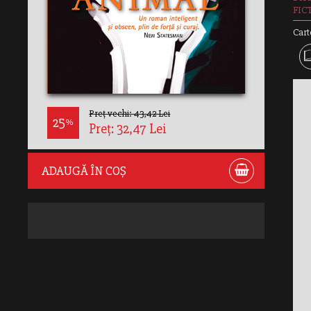
FIC
Cart
Preț vechi: 43,42 Lei
25
%
Preț: 32,47 Lei
ADAUGĂ ÎN COȘ