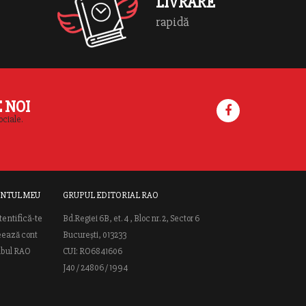
LIVRARE
rapidă
E NOI
ociale.
NTUL MEU
GRUPUL EDITORIAL RAO
tentifică-te
Bd.Regiei 6B, et. 4 , Bloc nr. 2, Sector 6
eează cont
București, 013233
ubul RAO
CUI: RO6841606
J40 / 24806 / 1994