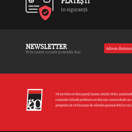
PLĂTEȘTI
în siguranță
NEWSLETTER
Fii la curent cu toate promoțiile Rao
Vă invităm să descoperiţi lumea cărţilor RAO, amintind
comanda titlurile preferate on-line sau contactându-ne d
aşteptăm să vă bucuraţi de ofertele speciale RAO şi vă 