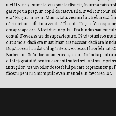
aici îi vine şi numele, cu spatele răsucit, în urma catastrof
găsit pe un prag, un copil de câteva zile, învelit într-un şal
era? Nu ştia nimeni. Mama, tata, vecinii lui, trebuie să fi m
căci nici un suflet n-a venit să îl caute. Tuşea, făcea spume
era aproape orb. A fost dus la spital. Era hindus sau musu
conta? N-avea şanse de supravieţuire. Când totuşi n-a muri
circumcis, dacă era musulman era necesar, dacă era hindu
După aceea l-au dat călugăriţelor. A crescut la orfelinat. C
Barber, un tânăr doctor american, a ajuns în India pentru 
clinică gratuită pentru oamenii suferinzi, Animal e prins
intrigilor, manevrelor de tot felul pe care reprezentanţii f
făceau pentru a manipula evenimentele în favoarea lor.