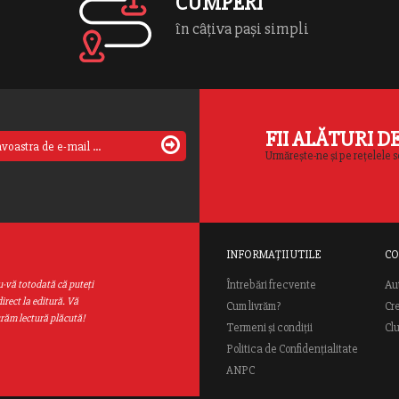
CUMPERI
în câțiva pași simpli
FII ALĂTURI D
Urmărește-ne și pe rețelele s
INFORMAȚII UTILE
CO
Au
u-vă totodată că puteţi
Întrebări frecvente
irect la editură. Vă
Cum livrăm?
Cr
urăm lectură plăcută!
Termeni și condiții
Cl
Politica de Confidențialitate
ANPC