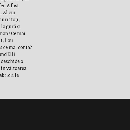
ei. A fost
. Al cui
urit toţi,
 la gură şi
lman? Ce mai
t, l-au
s ce mai conta?
ând Elli
a deschide o
 în vâltoarea
abricii le