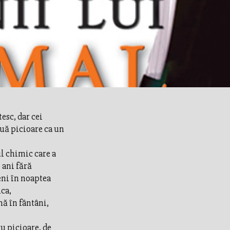
esc, dar cei
ă picioare ca un
l chimic care a
 ani fără
eni în noaptea
ica,
nă în fântâni,
u picioare, de