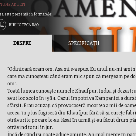
TIUNE ADULTI
ea este prezentă în formatele:
BIBLIOTECA RAO
DESPRE
SPECIFICAȚII
"Odinioară eram om. Aşa mi s-a spus. Eu unul nu-mi amint
care mă cunoşteau când eram mic spun că mergeam pe dou
om".
Toată lumea cunoaşte numele Khaufpur, India, şi dezastru
avut loc acolo în 1984. Cazul împotriva Kampaniei a durat
sfârşit. Erau acuzaţi că provocaseră moartea a mii de oam
aceea, în plus fugiseră din Khaufpur fără să-şi cureţe fabr
otrăvurile pe care le-au lăsat în urmă şi-au făcut drum pâ
otrăvind totul în jur.
Încă de când îşi poate aduce aminte, Animal merge în patr