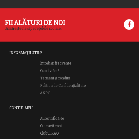
FII ALĂTURI DE NOI
Urmărește-ne și pe rețelele sociale.
INFORMAȚII UTILE
Întrebări frecvente
Cum livrăm?
Termeni și condiții
Politica de Confidențialitate
ANPC
CONTUL MEU
Autentifică-te
Creează cont
Clubul RAO