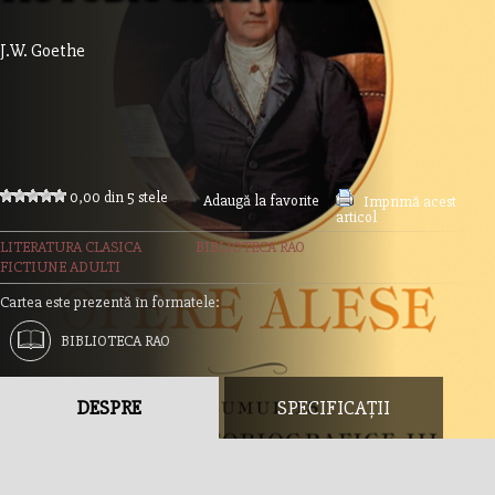
J.W. Goethe
0,00 din 5 stele
Adaugă la favorite
Imprimă acest
articol
LITERATURA CLASICA
BIBLIOTECA RAO
FICTIUNE ADULTI
Cartea este prezentă în formatele:
BIBLIOTECA RAO
DESPRE
SPECIFICAȚII