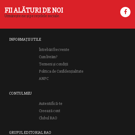
FII ALĂTURI DE NOI
Urmărește-ne și pe rețelele sociale.
INFORMAȚII UTILE
Întrebări frecvente
Cum livrăm?
Termeni și condiții
Politica de Confidențialitate
ANPC
CONTUL MEU
Autentifică-te
Creează cont
Clubul RAO
GRUPUL EDITORIAL RAO