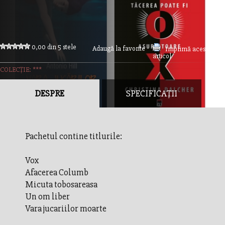
0,00 din 5 stele
Adaugă la favorite
Imprimă acest
articol
COLECȚIE: ***
DESPRE
SPECIFICAȚII
Pachetul contine titlurile:
Vox
Afacerea Columb
Micuta tobosareasa
Un om liber
Vara jucariilor moarte