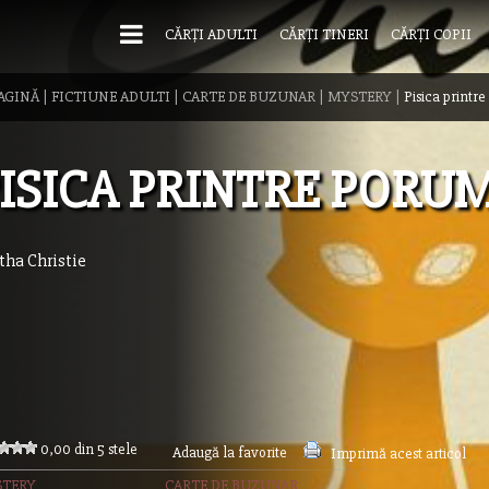
CĂRȚI ADULTI
CĂRȚI TINERI
CĂRȚI COPII
AGINĂ
|
FICTIUNE ADULTI
|
CARTE DE BUZUNAR
|
MYSTERY
|
Pisica printr
ISICA PRINTRE PORU
tha Christie
0,00 din 5 stele
Adaugă la favorite
Imprimă acest articol
TERY
CARTE DE BUZUNAR