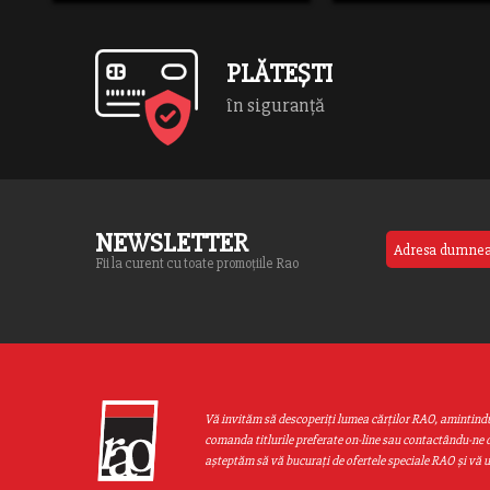
nevinovată până când i se […]
cine era implicat şi […]
/hom
cont
part
PLĂTEȘTI
book
on l
în siguranță
NEWSLETTER
Fii la curent cu toate promoțiile Rao
Vă invităm să descoperiţi lumea cărţilor RAO, amintind
comanda titlurile preferate on-line sau contactându-ne d
aşteptăm să vă bucuraţi de ofertele speciale RAO şi vă 