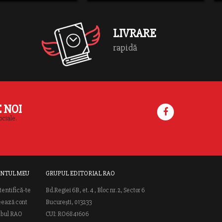
LIVRARE
rapidă
E NOI
ociale.
NTUL MEU
GRUPUL EDITORIAL RAO
tentifică-te
Bd.Regiei 6B, et. 4 , Bloc nr. 2, Sector 6
eează cont
București, 013233
ubul RAO
CUI: RO6841606