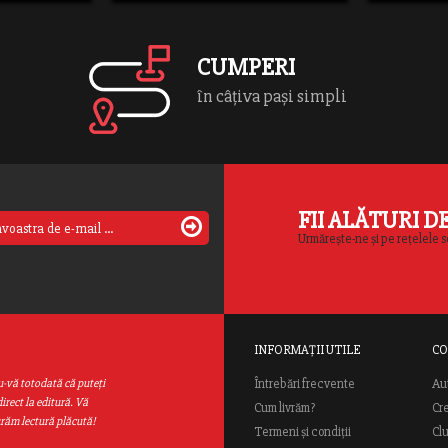
e/raobooks/public_html/wp-
ent/themes/rao/template-
s/content-
CUMPERI
s-slide.php
ine
70
în câțiva pași simpli
FII ALĂTURI D
Urmărește-ne și pe rețelele s
INFORMAȚII UTILE
CO
Au
u-vă totodată că puteţi
Întrebări frecvente
irect la editură. Vă
Cum livrăm?
Cr
urăm lectură plăcută!
Termeni și condiții
Cl