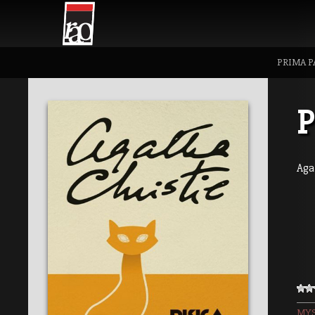
PRIMA P
P
Aga
MYS