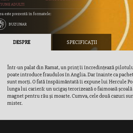
TIUNE ADULTI
ea este prezentă în formatele:
BUZUNAR
DESPRE
SPECIFICAȚII
Într-un palat din Ramat, un prinţ îi încredinţează pilotului
poate introduce fraudulos în Anglia. Dar înainte ca pachetul
sunt morţi. O fată înspăimântată îi expune lui Hercule Po
lunga lui carieră: un ucigaş terorizează o faimoasă şcoală
magnet pentru rău şi moarte. Cumva, cele două cazuri sun
mister.