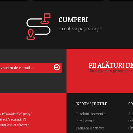
e/raobooks/public_html/wp-
ent/themes/rao/template-
s/content-
CUMPERI
s-slide.php
ine
70
în câțiva pași simpli
FII ALĂTURI D
Urmărește-ne și pe rețelele s
INFORMAȚII UTILE
CO
Au
u-vă totodată că puteţi
Întrebări frecvente
irect la editură. Vă
Cum livrăm?
Cr
urăm lectură plăcută!
Termeni și condiții
Cl