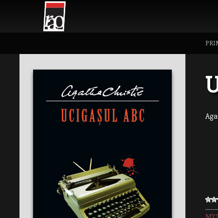
PRI
U
Aga
MYS