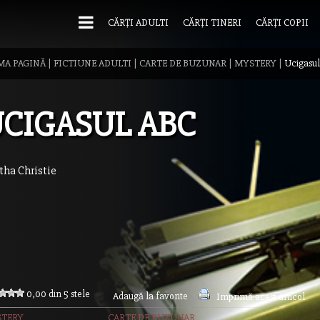
CĂRȚI ADULTI
CĂRȚI TINERI
CĂRȚI COPII
MA PAGINĂ
|
FICTIUNE ADULTI
|
CARTE DE BUZUNAR
|
MYSTERY
|
Ucigasu
CIGASUL ABC
tha Christie
0,00 din 5 stele
Adaugă la favorite
Imprimă acest articol
TERY
CARTE DE BUZUNAR