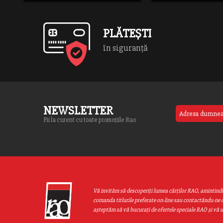
/hom
cont
part
PLĂTEȘTI
book
on l
în siguranță
NEWSLETTER
Fii la curent cu toate promoțiile Rao
Vă invităm să descoperiţi lumea cărţilor RAO, amintind
comanda titlurile preferate on-line sau contactându-ne d
aşteptăm să vă bucuraţi de ofertele speciale RAO şi vă 