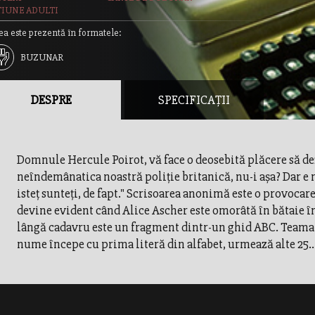
TIUNE ADULTI
ea este prezentă în formatele:
BUZUNAR
DESPRE
SPECIFICAȚII
Domnule Hercule Poirot, vă face o deosebită plăcere să de
neîndemânatica noastră poliţie britanică, nu-i aşa? Dar e
isteţ sunteţi, de fapt." Scrisoarea anonimă este o provoca
devine evident când Alice Ascher este omorâtă în bătaie î
lângă cadavru este un fragment dintr-un ghid ABC. Teama 
nume începe cu prima literă din alfabet, urmează alte 25..