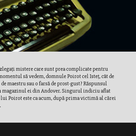
zlegaţi mistere care sunt prea complicate pentru
 momentul să vedem, domnule Poirot cel Isteţ, cât de
re de maestru sau o farsă de prost-gust? Răspunsul
n magazinul ei din Andover. Singurul indiciu aflat
lui Poirot este ca acum, după prima victimă al cărei
.