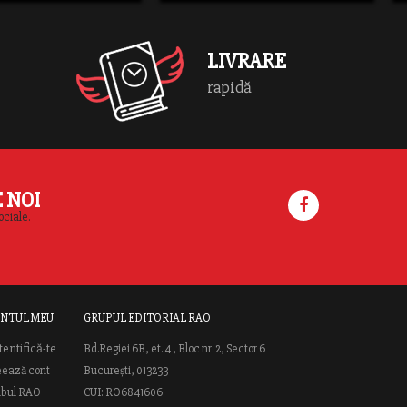
n
LIVRARE
rapidă
E NOI
ociale.
NTUL MEU
GRUPUL EDITORIAL RAO
tentifică-te
Bd.Regiei 6B, et. 4 , Bloc nr. 2, Sector 6
eează cont
București, 013233
ubul RAO
CUI: RO6841606