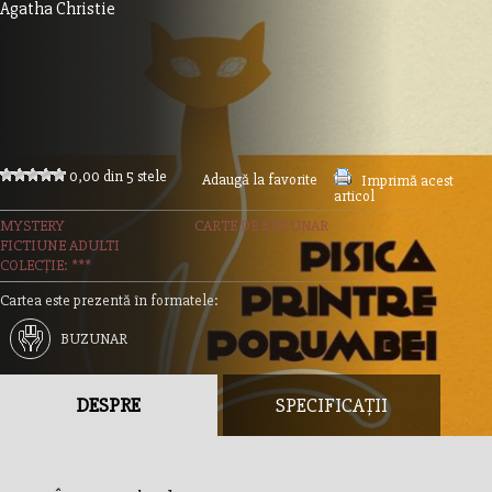
Agatha Christie
0,00 din 5 stele
Adaugă la favorite
Imprimă acest
articol
MYSTERY
CARTE DE BUZUNAR
FICTIUNE ADULTI
COLECȚIE: ***
Cartea este prezentă în formatele:
BUZUNAR
DESPRE
SPECIFICAȚII