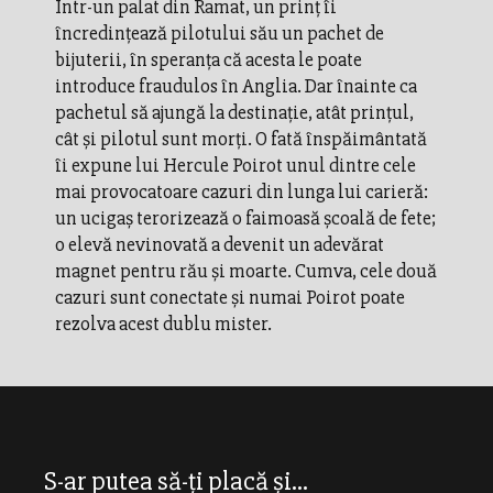
Într-un palat din Ramat, un prinţ îi
încredinţează pilotului său un pachet de
bijuterii, în speranţa că acesta le poate
introduce fraudulos în Anglia. Dar înainte ca
pachetul să ajungă la destinaţie, atât prinţul,
cât şi pilotul sunt morţi. O fată înspăimântată
îi expune lui Hercule Poirot unul dintre cele
mai provocatoare cazuri din lunga lui carieră:
un ucigaş terorizează o faimoasă şcoală de fete;
o elevă nevinovată a devenit un adevărat
magnet pentru rău şi moarte. Cumva, cele două
cazuri sunt conectate şi numai Poirot poate
rezolva acest dublu mister.
S-ar putea să-ți placă și...