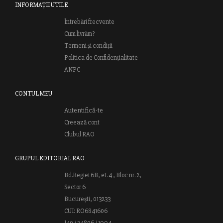
INFORMAȚII UTILE
Întrebări frecvente
Cum livrăm?
Termeni și condiții
Politica de Confidențialitate
ANPC
CONTUL MEU
Autentifică-te
Creează cont
Clubul RAO
GRUPUL EDITORIAL RAO
Bd.Regiei 6B, et. 4 , Bloc nr. 2,
Sector 6
București, 013233
CUI: RO6841606