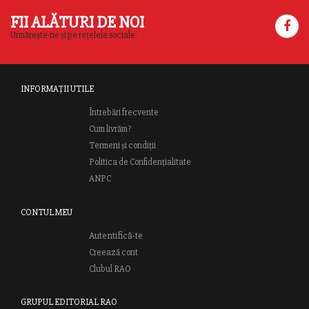
FII ALĂTURI DE NOI
Urmărește-ne și pe rețelele sociale.
INFORMAȚII UTILE
Întrebări frecvente
Cum livrăm?
Termeni și condiții
Politica de Confidențialitate
ANPC
CONTUL MEU
Autentifică-te
Creează cont
Clubul RAO
GRUPUL EDITORIAL RAO