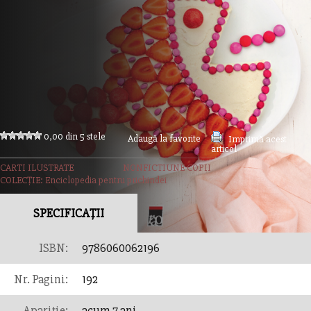
0,00 din 5 stele
Adaugă la favorite
Imprimă acest
articol
CARTI ILUSTRATE
NONFICTIUNE COPII
COLECȚIE: Enciclopedia pentru prichindei
SPECIFICAȚII
ISBN:
9786060062196
Nr. Pagini:
192
Apariție:
acum 7 ani