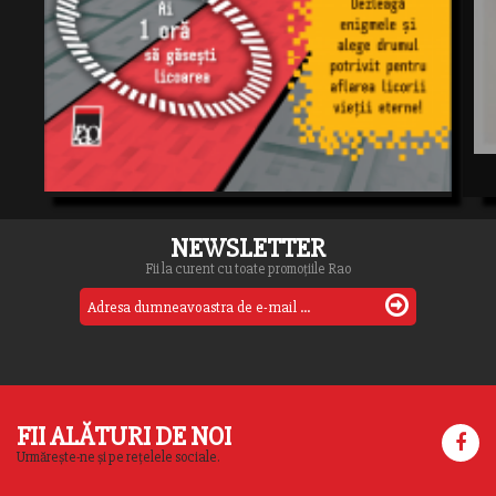
NEWSLETTER
Fii la curent cu toate promoțiile Rao
FII ALĂTURI DE NOI
Urmărește-ne și pe rețelele sociale.