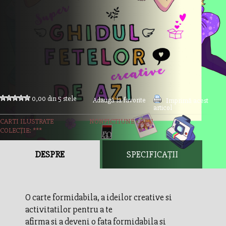
0,00 din 5 stele
Adaugă la favorite
Imprimă acest
articol
CARTI ILUSTRATE
NONFICTIUNE COPII
COLECȚIE: ***
DESPRE
SPECIFICAȚII
O carte formidabila, a ideilor creative si
activitatilor pentru a te
afirma si a deveni o fata formidabila si