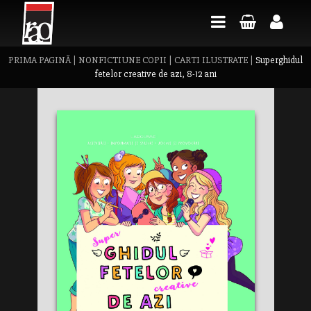
PRIMA PAGINĂ
|
NONFICTIUNE COPII
|
CARTI ILUSTRATE
|
Superghidul
fetelor creative de azi, 8-12 ani