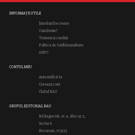
INFORMAȚII UTILE
Întrebări frecvente
Cum livrăm?
Termeni și condiții
Politica de Confidențialitate
ANPC
CONTUL MEU
Autentifică-te
Creează cont
Clubul RAO
GRUPUL EDITORIAL RAO
Bd.Regiei 6B, et. 4 , Bloc nr. 2,
Sector 6
București, 013233