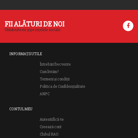
FII ALĂTURI DE NOI
Urmărește-ne și pe rețelele sociale.
INFORMAȚII UTILE
Întrebări frecvente
Cum livrăm?
Termeni și condiții
Politica de Confidențialitate
ANPC
CONTUL MEU
Autentifică-te
Creează cont
Clubul RAO