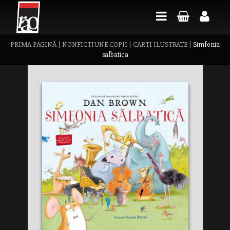
PRIMA PAGINĂ
|
NONFICTIUNE COPII
|
CARTI ILUSTRATE
|
Simfonia
salbatica