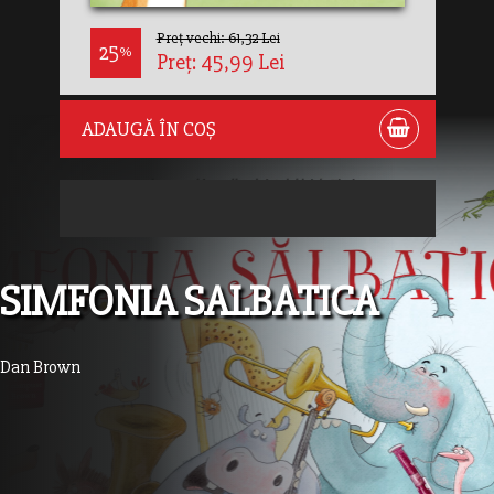
Preț vechi: 61,32 Lei
25
%
Preț: 45,99 Lei
ADAUGĂ ÎN COȘ
SIMFONIA SALBATICA
Dan Brown