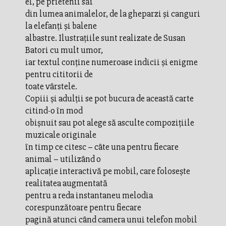
el, pe prietenii săi
din lumea animalelor, de la gheparzi și canguri
la elefanți și balene
albastre. Ilustrațiile sunt realizate de Susan
Batori cu mult umor,
iar textul conține numeroase indicii și enigme
pentru cititorii de
toate vârstele.
Copiii și adulții se pot bucura de această carte
citind-o în mod
obișnuit sau pot alege să asculte compozițiile
muzicale originale
în timp ce citesc – câte una pentru fiecare
animal – utilizând o
aplicație interactivă pe mobil, care folosește
realitatea augmentată
pentru a reda instantaneu melodia
corespunzătoare pentru fiecare
pagină atunci când camera unui telefon mobil