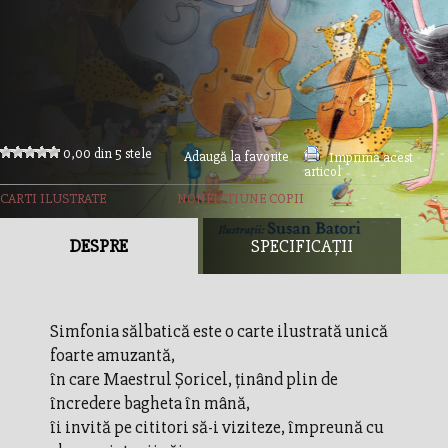
0,00 din 5 stele
Adaugă la favorite
Imprimă acest
articol
CARTI ILUSTRATE
NONFICTIUNE COPII
DESPRE
SPECIFICAȚII
Simfonia sălbatică este o carte ilustrată unică
foarte amuzantă,
în care Maestrul Șoricel, ținând plin de
încredere bagheta în mână,
îi invită pe cititori să-i viziteze, împreună cu