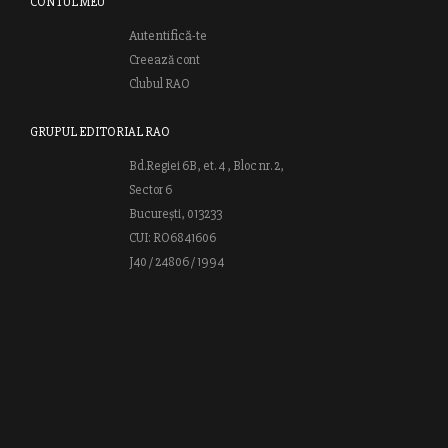
CONTUL MEU
Autentifică-te
Creează cont
Clubul RAO
GRUPUL EDITORIAL RAO
Bd.Regiei 6B, et. 4 , Bloc nr. 2,
Sector 6
București, 013233
CUI: RO6841606
J40 / 24806 / 1994
Vă invităm să descoperiţi lumea cărţilor RAO, amintindu-vă totodată
că puteţi comanda titlurile preferate on-line sau contactându-ne direct
la editură. Vă aşteptăm să vă bucuraţi de ofertele speciale RAO şi vă
urăm lectură plăcută!