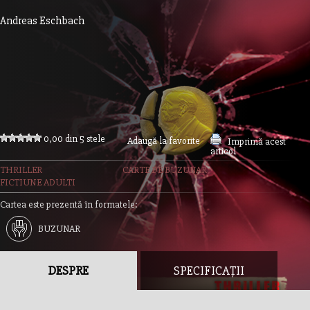
Andreas Eschbach
0,00 din 5 stele
Adaugă la favorite
Imprimă acest
articol
THRILLER
CARTE DE BUZUNAR
FICTIUNE ADULTI
Cartea este prezentă în formatele:
BUZUNAR
DESPRE
SPECIFICAȚII