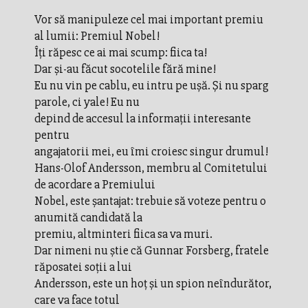
Vor să manipuleze cel mai important premiu
al lumii: Premiul Nobel!
Îţi răpesc ce ai mai scump: fiica ta!
Dar şi-au făcut socotelile fără mine!
Eu nu vin pe cablu, eu intru pe uşă. Şi nu sparg
parole, ci yale! Eu nu
depind de accesul la informaţii interesante
pentru
angajatorii mei, eu îmi croiesc singur drumul!
Hans-Olof Andersson, membru al Comitetului
de acordare a Premiului
Nobel, este şantajat: trebuie să voteze pentru o
anumită candidată la
premiu, altminteri fiica sa va muri.
Dar nimeni nu ştie că Gunnar Forsberg, fratele
răposatei soţii a lui
Andersson, este un hoţ şi un spion neîndurător,
care va face totul