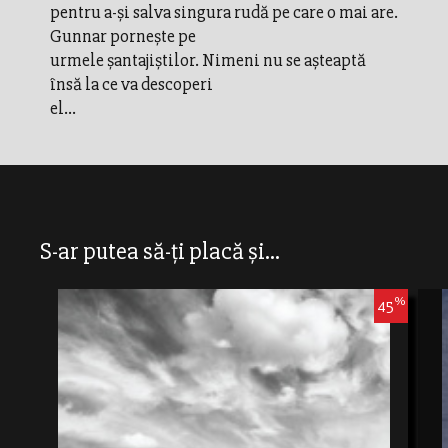
pentru a-şi salva singura rudă pe care o mai are.
Gunnar porneşte pe
urmele şantajiştilor. Nimeni nu se aşteaptă
însă la ce va descoperi
el...
S-ar putea să-ți placă și...
%
45