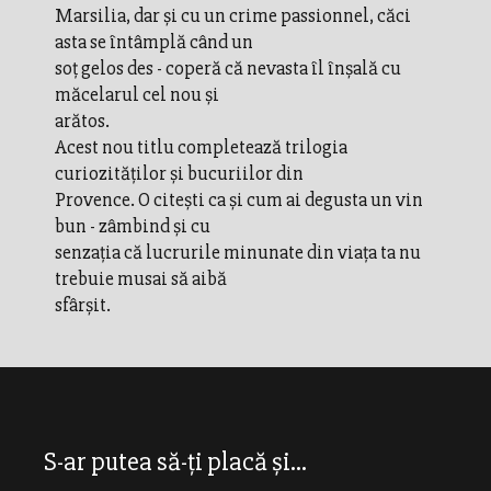
Marsilia, dar şi cu un crime passionnel, căci
asta se întâmplă când un
soţ gelos des - coperă că nevasta îl înşală cu
măcelarul cel nou şi
arătos.
Acest nou titlu completează trilogia
curiozităţilor şi bucuriilor din
Provence. O citeşti ca şi cum ai degusta un vin
bun - zâmbind şi cu
senzaţia că lucrurile minunate din viaţa ta nu
trebuie musai să aibă
sfârşit.
S-ar putea să-ți placă și...