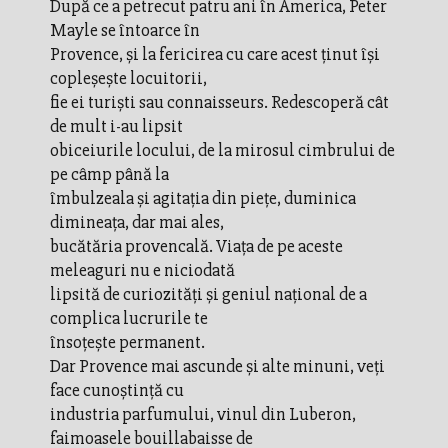
După ce a petrecut patru ani în America, Peter
Mayle se întoarce în
Provence, şi la fericirea cu care acest ţinut îşi
copleşeşte locuitorii,
fie ei turişti sau connaisseurs. Redescoperă cât
de mult i-au lipsit
obiceiurile locului, de la mirosul cimbrului de
pe câmp până la
îmbulzeala şi agitaţia din pieţe, duminica
dimineaţa, dar mai ales,
bucătăria provencală. Viaţa de pe aceste
meleaguri nu e niciodată
lipsită de curiozităţi şi geniul naţional de a
complica lucrurile te
însoţeşte permanent.
Dar Provence mai ascunde şi alte minuni, veţi
face cunoştinţă cu
industria parfumului, vinul din Luberon,
faimoasele bouillabaisse de