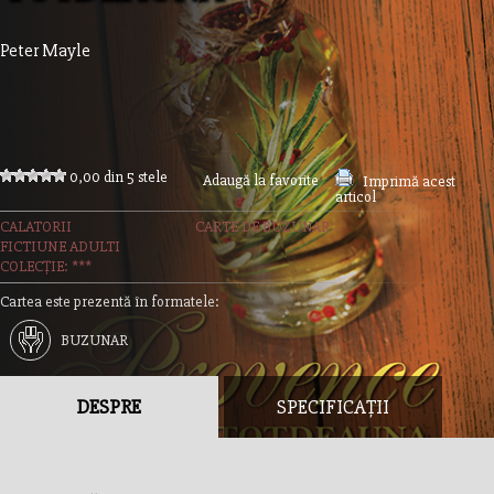
Peter Mayle
0,00 din 5 stele
Adaugă la favorite
Imprimă acest
articol
CALATORII
CARTE DE BUZUNAR
FICTIUNE ADULTI
COLECȚIE: ***
Cartea este prezentă în formatele:
BUZUNAR
DESPRE
SPECIFICAȚII