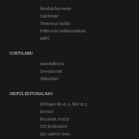
Întrebări frecvente
Cum livrăm?
Termeni și condiții
Politica de Confidențialitate
ANPC
CONTUL MEU
Autentifică-te
Creează cont
Clubul RAO
GRUPUL EDITORIAL RAO
Bd.Regiei 6B, et. 4 , Bloc nr. 2,
Sector 6
București, 013233
CUI: RO6841606
J40 / 24806 / 1994