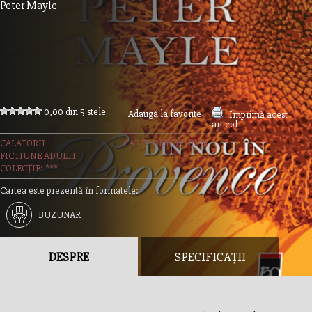
Peter Mayle
0,00 din 5 stele
Adaugă la favorite
Imprimă acest
articol
CALATORII
CARTE DE BUZUNAR
FICTIUNE ADULTI
COLECȚIE: ***
Cartea este prezentă în formatele:
BUZUNAR
DESPRE
SPECIFICAȚII