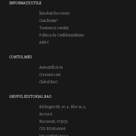
INFORMAȚII UTILE
Întrebări frecvente
Cum livrăm?
Termeni și condiții
Politica de Confidențialitate
ANPC
CONTUL MEU
Autentifică-te
Creează cont
Clubul RAO
GRUPUL EDITORIAL RAO
Bd.Regiei 6B, et. 4 , Bloc nr. 2,
Sector 6
București, 013233
CUI: RO6841606