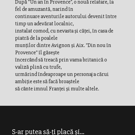
După "Un an în Provence", o nouă relatare, la
fel de amuzantă, narind în
continuare aventurile autorului devenit între
timp un adevărat localnic,
instalat comod, cu nevasta şi căţei, în casa de
piatră de la poalele
munţilor dintre Avignon şi Aix. "Din nou în
Provence" îl găseşte
încercând să treacă prin vama britanică o
valiză plină cu trufe,
urmărind îndeaproape un personaj a cărui
ambiţie este să facă broaştele
să cânte imnul Franţei şi multe altele.
S-ar putea să-ți placă și...