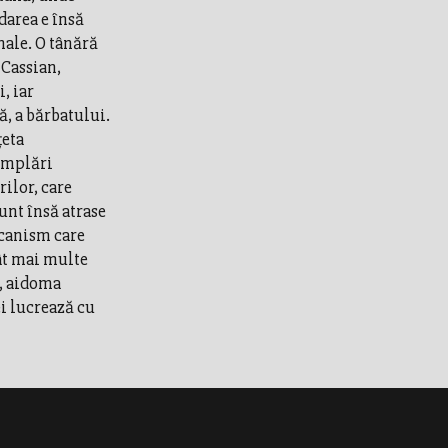
darea e însă
nale. O tânără
 Cassian,
, iar
, a bărbatului.
ţeta
tâmplări
ilor, care
unt însă atrase
ecanism care
cât mai multe
n, aidoma
ei lucrează cu