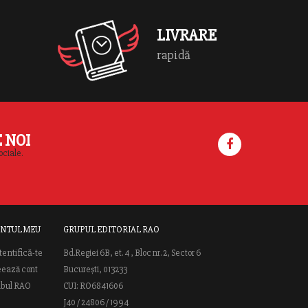
LIVRARE
rapidă
E NOI
ociale.
NTUL MEU
GRUPUL EDITORIAL RAO
tentifică-te
Bd.Regiei 6B, et. 4 , Bloc nr. 2, Sector 6
eează cont
București, 013233
ubul RAO
CUI: RO6841606
J40 / 24806 / 1994