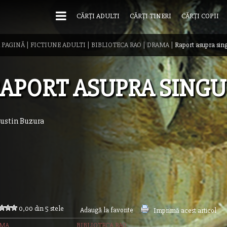
CĂRȚI ADULTI
CĂRȚI TINERI
CĂRȚI COPII
 PAGINĂ
|
FICTIUNE ADULTI
|
BIBLIOTECA RAO
|
DRAMA
|
Raport asupra sing
APORT ASUPRA SINGU
ustin Buzura
0,00 din 5 stele
Adaugă la favorite
Imprimă acest articol
AMA
BIBLIOTECA RAO