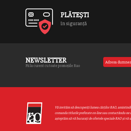
PLĂTEȘTI
în siguranță
NEWSLETTER
Fii la curent cu toate promoțiile Rao
Vă invităm să descoperiţi lumea cărţilor RAO, amintind
comanda titlurile preferate on-line sau contactându-ne d
aşteptăm să vă bucuraţi de ofertele speciale RAO şi vă 