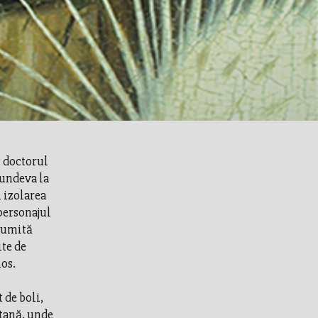
: doctorul
 undeva la
i izolarea
personajul
anumită
ite de
ios.
 de boli,
ntană, unde