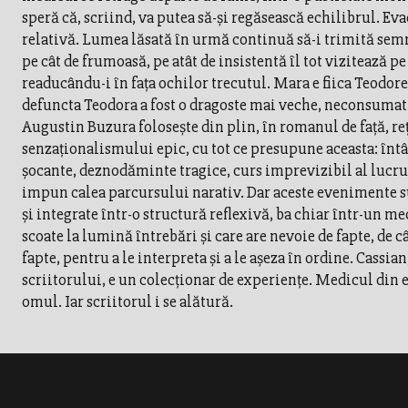
speră că, scriind, va putea să-şi regăsească echilibrul. Eva
relativă. Lumea lăsată în urmă continuă să-i trimită sem
pe cât de frumoasă, pe atât de insistentă îl tot vizitează pe
readucându-i în faţa ochilor trecutul. Mara e fiica Teodorei
defuncta Teodora a fost o dragoste mai veche, neconsumată
Augustin Buzura foloseşte din plin, în romanul de faţă, re
senzaţionalismului epic, cu tot ce presupune aceasta: în
şocante, deznodăminte tragice, curs imprevizibil al lucrur
impun calea parcursului narativ. Dar aceste evenimente s
şi integrate într-o structură reflexivă, ba chiar într-un m
scoate la lumină întrebări şi care are nevoie de fapte, de 
fapte, pentru a le interpreta şi a le aşeza în ordine. Cassia
scriitorului, e un colecţionar de experienţe. Medicul din 
omul. Iar scriitorul i se alătură.