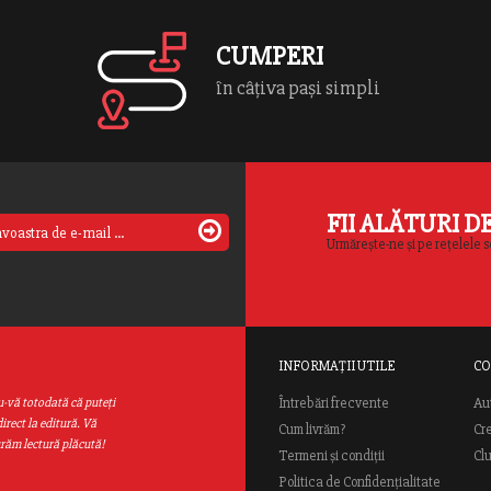
CUMPERI
în câțiva pași simpli
FII ALĂTURI D
Urmărește-ne și pe rețelele s
INFORMAȚII UTILE
CO
Au
u-vă totodată că puteţi
Întrebări frecvente
irect la editură. Vă
Cum livrăm?
Cr
urăm lectură plăcută!
Termeni și condiții
Cl
Politica de Confidențialitate