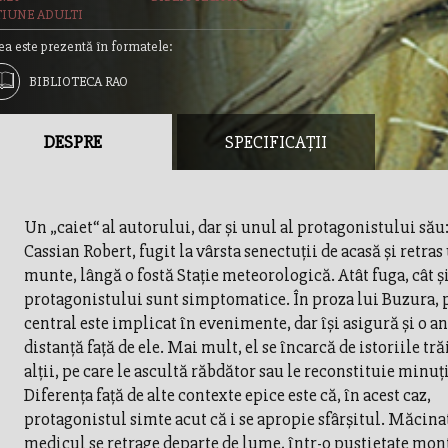
TIUNE ADULTI
ea este prezentă în formatele:
BIBLIOTECA RAO
DESPRE
SPECIFICAȚII
Un „caiet“ al autorului, dar şi unul al protagonistului său
Cassian Robert, fugit la vârsta senectuţii de acasă şi retras
munte, lângă o fostă Staţie meteorologică. Atât fuga, cât ş
protagonistului sunt simptomatice. În proza lui Buzura, 
central este implicat în evenimente, dar îşi asigură şi o 
distanţă faţă de ele. Mai mult, el se încarcă de istoriile tră
alţii, pe care le ascultă răbdător sau le reconstituie minuţ
Diferenţa faţă de alte contexte epice este că, în acest caz,
protagonistul simte acut că i se apropie sfârşitul. Măcinat
medicul se retrage departe de lume, într-o pustietate mo