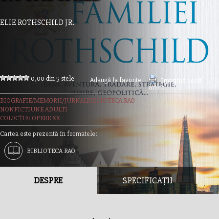
ELIE ROTHSCHILD JR.
0,00 din 5 stele
Adaugă la favorite
Imprimă acest
articol
BIOGRAFIE/MEMORII/JURNAL
BIBLIOTECA RAO
NONFICTIUNE ADULTI
COLECȚIE: OPERE XX
Cartea este prezentă în formatele:
BIBLIOTECA RAO
DESPRE
SPECIFICAȚII