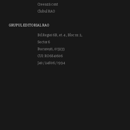
Creează cont
Clubul RAO
GRUPUL EDITORIAL RAO
Bd.Regiei 6B, et. 4 , Bloc nr. 2,
Sector 6
București, 013233
CUI: RO6841606
J40 / 24806 / 1994
Vă invităm să descoperiţi lumea cărţilor RAO, amintindu-vă totodată
că puteţi comanda titlurile preferate on-line sau contactându-ne direct
la editură. Vă aşteptăm să vă bucuraţi de ofertele speciale RAO şi vă
urăm lectură plăcută!
Web design by
End Soft Design
| Copyright © 2016 - 2026 Grupul
Editorial Rao.ro