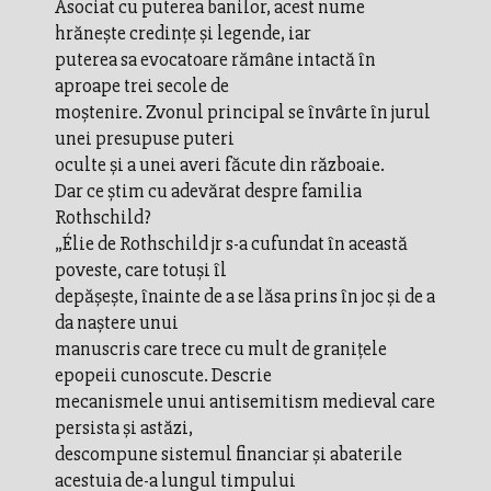
Asociat cu puterea banilor, acest nume
hrănește credințe și legende, iar
puterea sa evocatoare rămâne intactă în
aproape trei secole de
moștenire. Zvonul principal se învârte în jurul
unei presupuse puteri
oculte și a unei averi făcute din războaie.
Dar ce știm cu adevărat despre familia
Rothschild?
„Élie de Rothschild jr s-a cufundat în această
poveste, care totuși îl
depășește, înainte de a se lăsa prins în joc și de a
da naștere unui
manuscris care trece cu mult de granițele
epopeii cunoscute. Descrie
mecanismele unui antisemitism medieval care
persista și astăzi,
descompune sistemul financiar și abaterile
acestuia de-a lungul timpului