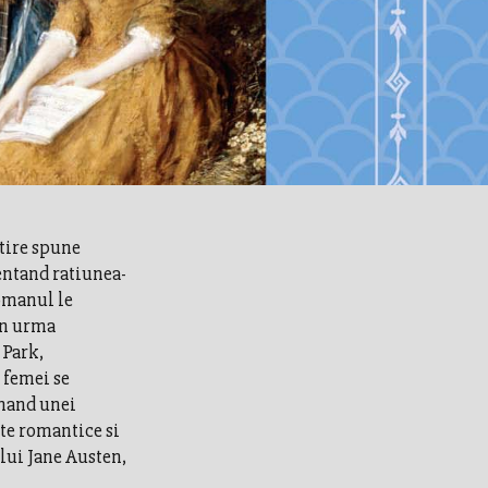
tire spune
entand ratiunea-
omanul le
in urma
 Park,
 femei se
inand unei
te romantice si
lui Jane Austen,