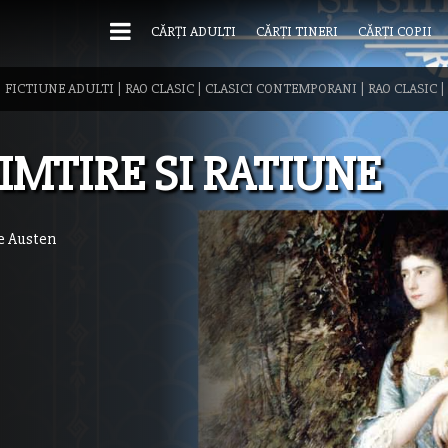
CĂRȚI ADULTI
CĂRȚI TINERI
CĂRȚI COPII
|
FICTIUNE ADULTI
|
RAO CLASIC
|
CLASICI CONTEMPORANI
|
RAO CLASIC
|
IMTIRE SI RATIUNE
e Austen