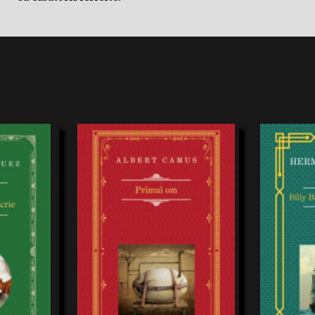
Algeria. O şaretă cufundată în noapte
Billy Budd, ma
transportă o femeie gata să aducăpe lume
modernismul nu 
un copil. Patruzeci de ani mai târziu,
formă, prin cola
publicată pentru
Jacques, copilul devenitadult, face o
său deschis.Astf
ui n-are cine