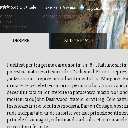
0,00 din 5 stele
Adaugă la favorite
Imprimă acest articol
 CLASIC
CLASICI CONTEMPORANI
 CLASIC
FICTIUNE ADULTI
CȚIE: Rao clasic
DESPRE
SPECIFICAȚII
Publicat pentru prima oara anonim in 1811, Ratiune si sim
povestea maturizarii surorilor Dashwood: Elinor - reprez
, si Marianne - reprezentand sentimentul - si Margaret. R
urmareste pe cele trei surori si pe mama lor atunci cand, 
decesului tatalui lor, trebuie sa paraseasca mosia Norland
mostenita de John Dashwood, fratele lor vitreg. Cele patru
instaleaza intr-o locuinta modesta, Barton Cottage, apart
rude indepartate, unde surorile vor trai primele sentimen
primele dezamagiri, culminand, ca de obicei in romanele 
cu casatorii fericite.