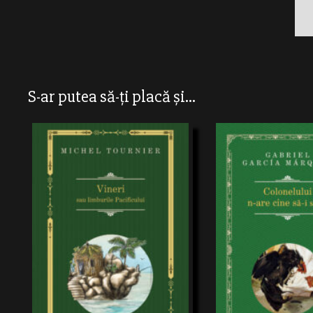
S-ar putea să-ți placă și...
Reinterpretare a poveştii naufragiatului
Robinson Crusoe, romanul luiTournier îl
prezintă pe acesta ca un quaker fanatic,
Scrisă între 1956 şi 1957 şi 
care nu poate trăiîn afara ordinii bine
prima dată în 1961,„Colonelul