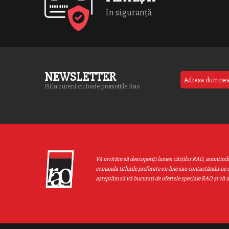
în siguranță
NEWSLETTER
Fii la curent cu toate promoțiile Rao
Vă invităm să descoperiţi lumea cărţilor RAO, amintind
comanda titlurile preferate on-line sau contactându-ne d
aşteptăm să vă bucuraţi de ofertele speciale RAO şi vă 