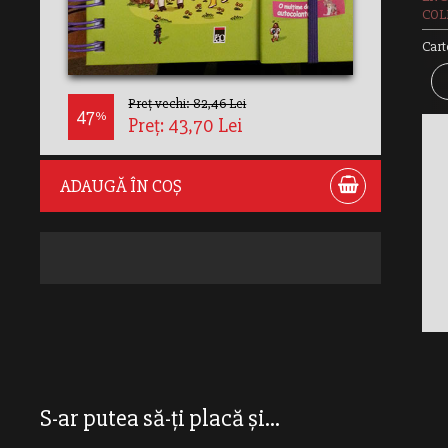
COLE
Cart
Preț vechi: 82,46 Lei
47
%
Preț: 43,70 Lei
ADAUGĂ ÎN COȘ
S-ar putea să-ți placă și...