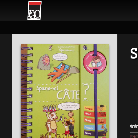
S
ENC