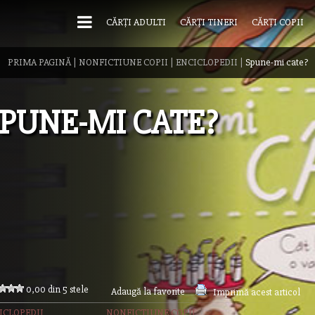
CĂRȚI ADULTI
CĂRȚI TINERI
CĂRȚI COPII
PRIMA PAGINĂ
|
NONFICTIUNE COPII
|
ENCICLOPEDII
|
Spune-mi cate?
PUNE-MI CATE?
0,00 din 5 stele
Adaugă la favorite
Imprimă acest articol
ICLOPEDII
NONFICTIUNE COPII