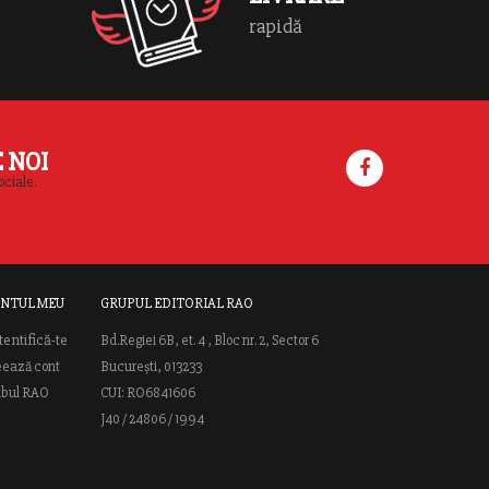
on line
70
rapidă
E NOI
ociale.
NTUL MEU
GRUPUL EDITORIAL RAO
tentifică-te
Bd.Regiei 6B, et. 4 , Bloc nr. 2, Sector 6
eează cont
București, 013233
ubul RAO
CUI: RO6841606
J40 / 24806 / 1994