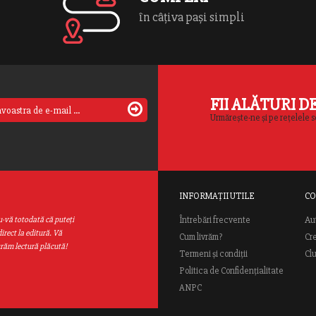
în câțiva pași simpli
FII ALĂTURI D
Urmărește-ne și pe rețelele s
INFORMAȚII UTILE
CO
Au
u-vă totodată că puteţi
Întrebări frecvente
irect la editură. Vă
Cum livrăm?
Cr
urăm lectură plăcută!
Termeni și condiții
Cl
Politica de Confidențialitate
ANPC