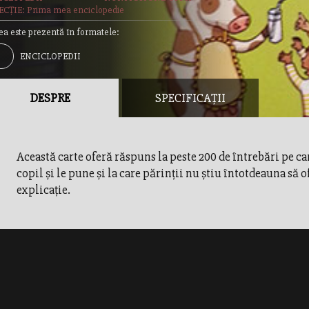
CȚIE: Prima mea enciclopedie
ea este prezentă în formatele:
ENCICLOPEDII
DESPRE
SPECIFICAȚII
Această carte oferă răspuns la peste 200 de întrebări pe ca
copil şi le pune şi la care părinţii nu ştiu întotdeauna să o
explicaţie.