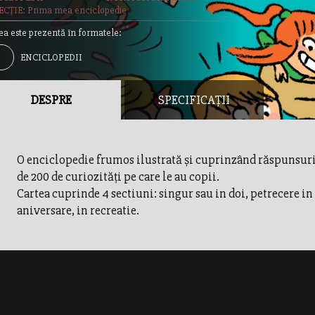
CȚIE: Prima mea enciclopedie
ea este prezentă în formatele:
ENCICLOPEDII
DESPRE
SPECIFICAȚII
O enciclopedie frumos ilustrată și cuprinzând răspunsuri
de 200 de curiozități pe care le au copii.
Cartea cuprinde 4 sectiuni: singur sau in doi, petrecere in
aniversare, in recreatie.