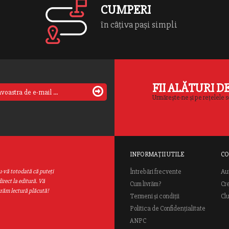
CUMPERI
în câțiva pași simpli
FII ALĂTURI D
Urmărește-ne și pe rețelele s
INFORMAȚII UTILE
CO
Au
u-vă totodată că puteţi
Întrebări frecvente
irect la editură. Vă
Cum livrăm?
Cr
urăm lectură plăcută!
Termeni și condiții
Cl
Politica de Confidențialitate
ANPC