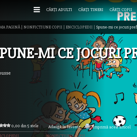
CĂRȚI ADULTI
CĂRȚI TINERI
CĂRȚI COPII
MA PAGINĂ
|
NONFICTIUNE COPII
|
ENCICLOPEDII
|
Spune-mi ce jocuri pref
PUNE-MI CE JOCURI PR
ousse
0,00 din 5 stele
Adaugă la favorite
Imprimă acest articol
ICLOPEDII
NONFICTIUNE COPII