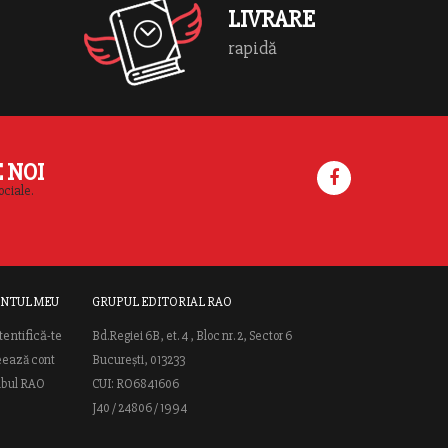
LIVRARE
rapidă
E NOI
ociale.
NTUL MEU
GRUPUL EDITORIAL RAO
tentifică-te
Bd.Regiei 6B, et. 4 , Bloc nr. 2, Sector 6
eează cont
București, 013233
ubul RAO
CUI: RO6841606
J40 / 24806 / 1994