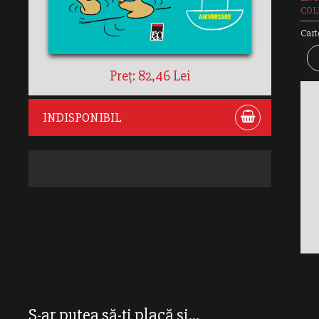
COLE
Cart
Preț: 82,46 Lei
INDISPONIBIL
S-ar putea să-ți placă și...