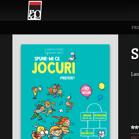
PRI
S
Lar
ENC