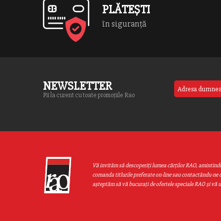
PLĂTEȘTI
în siguranță
NEWSLETTER
Fii la curent cu toate promoțiile Rao
Vă invităm să descoperiţi lumea cărţilor RAO, amintind
comanda titlurile preferate on-line sau contactându-ne d
aşteptăm să vă bucuraţi de ofertele speciale RAO şi vă 