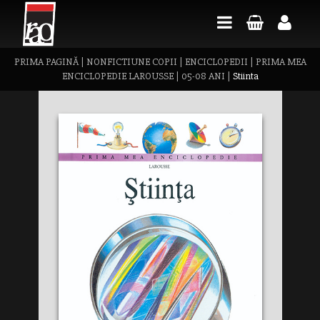
PRIMA PAGINĂ
|
NONFICTIUNE COPII
|
ENCICLOPEDII
|
PRIMA MEA
ENCICLOPEDIE LAROUSSE
|
05-08 ANI
|
Stiinta