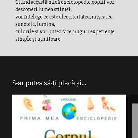
Citind această mică enciclopedie,copiii vor
descoperi lumea ştiinţei,
vor înţelege ce este electricitatea, mişcarea,
sunetele, lumina,
culorile şi vor putea face singuri experienţe
simple şi uimitoare.
S-ar putea să-ți placă și...