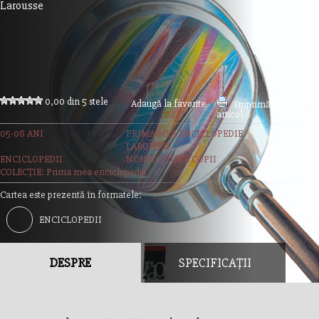
Larousse
0,00 din 5 stele
Adaugă la favorite
Imprimă acest
articol
05-08 ANI
PRIMA MEA ENCICLOPEDIE
LAROUSSE
ENCICLOPEDII
NONFICTIUNE COPII
COLECȚIE: Prima mea enciclopedie
Cartea este prezentă în formatele:
ENCICLOPEDII
DESPRE
SPECIFICAȚII