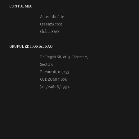
CONTUL MEU
Autentifică-te
Creează cont
Clubul RAO
GRUPUL EDITORIAL RAO
Bd.Regiei 6B, et. 4 , Bloc nr. 2,
Sector 6
București, 013233
CUI: RO6841606
J40 / 24806 / 1994
Vă invităm să descoperiţi lumea cărţilor RAO, amintindu-vă totodată
că puteţi comanda titlurile preferate on-line sau contactându-ne direct
la editură. Vă aşteptăm să vă bucuraţi de ofertele speciale RAO şi vă
urăm lectură plăcută!