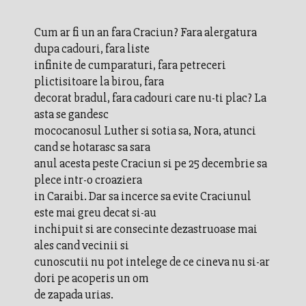
Cum ar fi un an fara Craciun? Fara alergatura
dupa cadouri, fara liste
infinite de cumparaturi, fara petreceri
plictisitoare la birou, fara
decorat bradul, fara cadouri care nu-ti plac? La
asta se gandesc
mococanosul Luther si sotia sa, Nora, atunci
cand se hotarasc sa sara
anul acesta peste Craciun si pe 25 decembrie sa
plece intr-o croaziera
in Caraibi. Dar sa incerce sa evite Craciunul
este mai greu decat si-au
inchipuit si are consecinte dezastruoase mai
ales cand vecinii si
cunoscutii nu pot intelege de ce cineva nu si-ar
dori pe acoperis un om
de zapada urias.