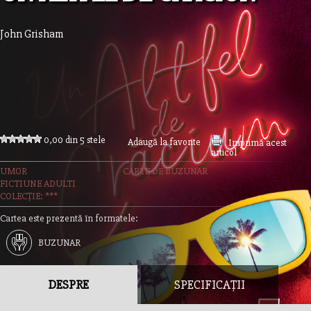
John Grisham
0,00 din 5 stele
Adaugă la favorite
Imprimă acest
articol
UMOR
CARTE DE BUZUNAR
FICTIUNE ADULTI
COLECȚIE: ***
Cartea este prezentă în formatele:
BUZUNAR
DESPRE
SPECIFICAȚII