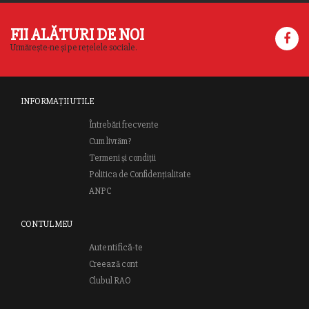
FII ALĂTURI DE NOI
Urmărește-ne și pe rețelele sociale.
INFORMAȚII UTILE
Întrebări frecvente
Cum livrăm?
Termeni și condiții
Politica de Confidențialitate
ANPC
CONTUL MEU
Autentifică-te
Creează cont
Clubul RAO