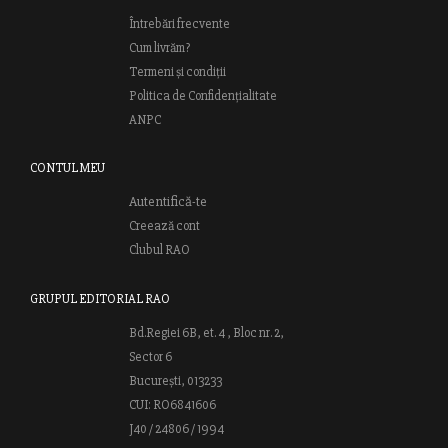
Întrebări frecvente
Cum livrăm?
Termeni și condiții
Politica de Confidențialitate
ANPC
CONTUL MEU
Autentifică-te
Creează cont
Clubul RAO
GRUPUL EDITORIAL RAO
Bd.Regiei 6B, et. 4 , Bloc nr. 2,
Sector 6
București, 013233
CUI: RO6841606
J40 / 24806 / 1994