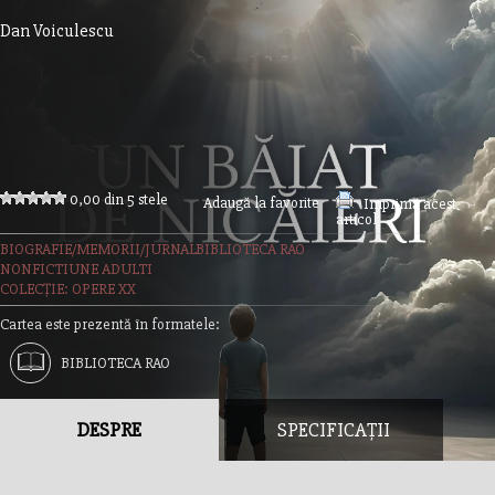
Dan Voiculescu
0,00 din 5 stele
Adaugă la favorite
Imprimă acest
articol
BIOGRAFIE/MEMORII/JURNAL
BIBLIOTECA RAO
NONFICTIUNE ADULTI
COLECȚIE: OPERE XX
Cartea este prezentă în formatele:
BIBLIOTECA RAO
DESPRE
SPECIFICAȚII