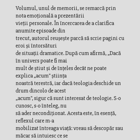
Volumul, unul de memorii, se remarcă prin
nota emoțională a prezentării
vieții personale. În încercarea de a clarifica
anumite episoade din
trecut, autorul reușește parcă să scrie pagini cu
eroi și întorsături
de situaţii dramatice. După cum afirmă, „Dacă
în univers poate fi mai
mult de ştiut şi de înţeles decât ne poate
explica „acum" ştiinţa
noastră terestră, iar dacă teologia deschide un
drum dincolo de acest
„acum", sigur că sunt interesat de teologie. S-o
cunosc, s-o înteleg, nu
să ader necondiţionat. Acesta este, în esenţă,
reflexul care m-a
mobilizat întreaga viaţă: vreau să descopăr sau
măcar să intuiesc ce se