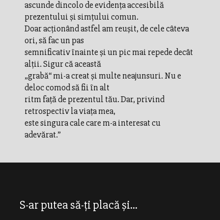
ascunde dincolo de evidenţa accesibilă
prezentului şi simţului comun.
Doar acţionând astfel am reuşit, de cele câteva
ori, să fac un pas
semnificativ înainte şi un pic mai repede decât
alţii. Sigur că această
„grabă“ mi-a creat şi multe neajunsuri. Nu e
deloc comod să fii în alt
ritm faţă de prezentul tău. Dar, privind
retrospectiv la viaţa mea,
este singura cale care m-a interesat cu
adevărat.”
S-ar putea să-ți placă și...