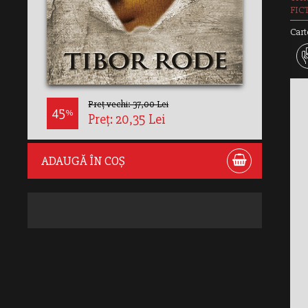
FIC
Cart
Preț vechi: 37,00 Lei
45
%
Preț: 20,35 Lei
ADAUGĂ ÎN COȘ