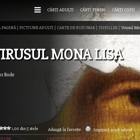
CĂRȚI ADULTI
CĂRȚI TINERI
CĂRȚI COPII
 PAGINĂ
|
FICTIUNE ADULTI
|
CARTE DE BUZUNAR
|
THRILLER
|
Virusul Mo
IRUSUL MONA LISA
or Rode
1,00 din 5 stele
Adaugă la favorite
Imprimă acest articol
ILLER
CARTE DE BUZUNAR