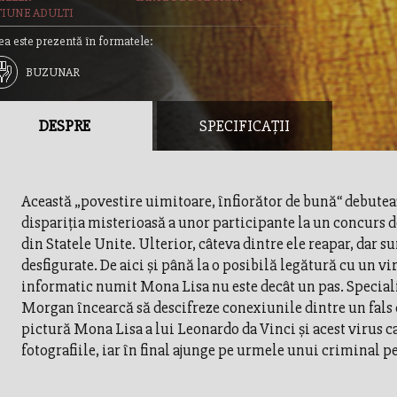
TIUNE ADULTI
ea este prezentă în formatele:
BUZUNAR
DESPRE
SPECIFICAȚII
Această „povestire uimitoare, înfiorător de bună“ debutea
dispariţia misterioasă a unor participante la un concurs 
din Statele Unite. Ulterior, câteva dintre ele reapar, dar su
desfigurate. De aici şi până la o posibilă legătură cu un vi
informatic numit Mona Lisa nu este decât un pas. Special
Morgan încearcă să descifreze conexiunile dintre un fals
pictură Mona Lisa a lui Leonardo da Vinci şi acest virus 
fotografiile, iar în final ajunge pe urmele unui criminal p