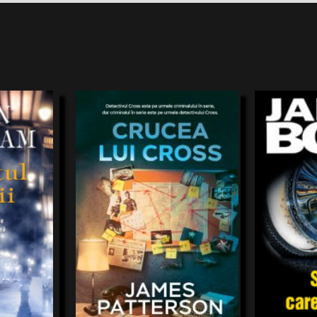
nă ascensiune
Detectivul și psihologul comportamentalFBI
James Bond a c
ulcelor fără
Alex Cross se află într-un impas. Un
nici una nu a f
emur de
criminalîn serie face victime printre
frumuseţe cu un
 care
mamele tinere care seîntrețin din
viitorînfricoşăt
 Grisham
James Patterson
 schimba
striptease, iar Cross asistă la execuțiacelui
personaje terifi