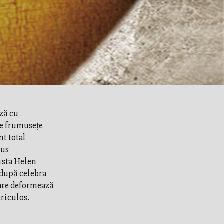
ză cu
de frumuseţe
nt total
rus
ista Helen
 după celebra
care deformează
ericulos.