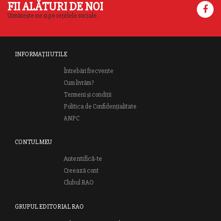
FII ALĂTURI DE NOI
Urmărește-ne și pe rețelele sociale.
INFORMAȚII UTILE
Întrebări frecvente
Cum livrăm?
Termeni și condiții
Politica de Confidențialitate
ANPC
CONTUL MEU
Autentifică-te
Creează cont
Clubul RAO
GRUPUL EDITORIAL RAO