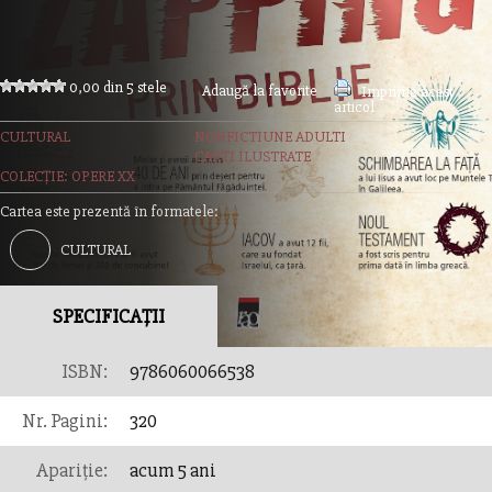
0,00 din 5 stele
Adaugă la favorite
Imprimă acest
articol
CULTURAL
NONFICTIUNE ADULTI
CARTI ILUSTRATE
COLECȚIE: OPERE XX
Cartea este prezentă în formatele:
CULTURAL
SPECIFICAȚII
ISBN:
9786060066538
Nr. Pagini:
320
Apariție:
acum 5 ani