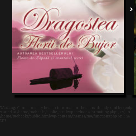
Warning
: Cannot modify header information - headers already sent by (output
started at /home/raobooks/public_html/wp-includes/formatting.php:5771) in
/home/raobooks/public_html/wp-content/themes/rao/functions.php
on line
1217