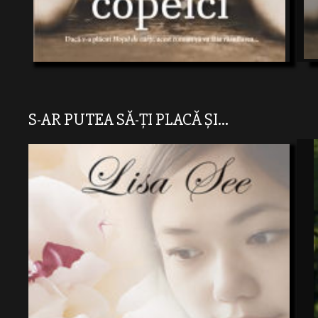
S-AR PUTEA SĂ-ȚI PLACĂ ȘI...