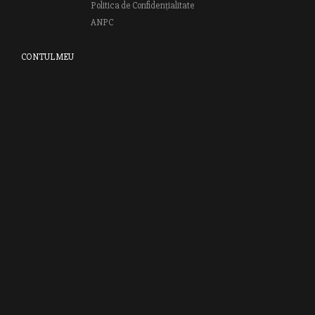
Politica de Confidențialitate
ANPC
CONTUL MEU
Autentifică-te
Creează cont
Clubul RAO
GRUPUL EDITORIAL RAO
Bd.Regiei 6B, et. 4 , Bloc nr. 2,
Sector 6
București, 013233
CUI: RO6841606
J40 / 24806 / 1994
Vă invităm să descoperiţi lumea cărţilor RAO, amintindu-vă totodată
că puteţi comanda titlurile preferate on-line sau contactându-ne direct