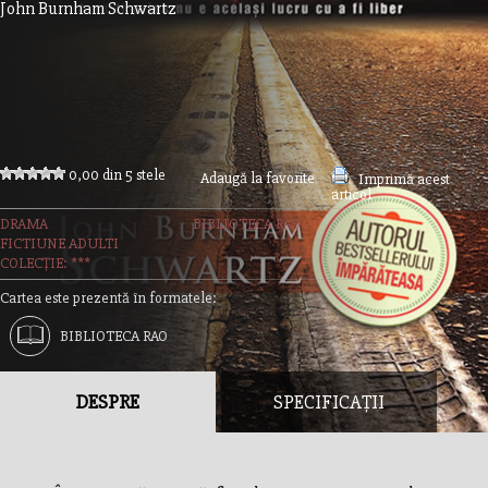
John Burnham Schwartz
0,00 din 5 stele
Adaugă la favorite
Imprimă acest
articol
DRAMA
BIBLIOTECA RAO
FICTIUNE ADULTI
COLECȚIE: ***
Cartea este prezentă în formatele:
BIBLIOTECA RAO
DESPRE
SPECIFICAȚII