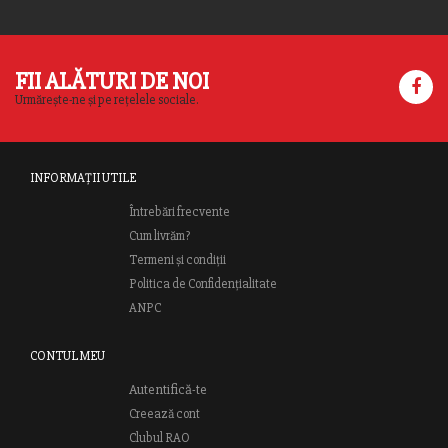
FII ALĂTURI DE NOI
Urmărește-ne și pe rețelele sociale.
INFORMAȚII UTILE
Întrebări frecvente
Cum livrăm?
Termeni și condiții
Politica de Confidențialitate
ANPC
CONTUL MEU
Autentifică-te
Creează cont
Clubul RAO