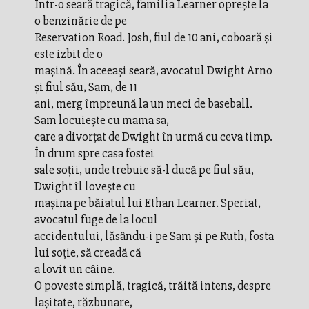
Într-o seară tragică, familia Learner opreşte la
o benzinărie de pe
Reservation Road. Josh, fiul de 10 ani, coboară şi
este izbit de o
maşină. În aceeaşi seară, avocatul Dwight Arno
şi fiul său, Sam, de 11
ani, merg împreună la un meci de baseball.
Sam locuieşte cu mama sa,
care a divorţat de Dwight în urmă cu ceva timp.
În drum spre casa fostei
sale soţii, unde trebuie să-l ducă pe fiul său,
Dwight îl loveşte cu
maşina pe băiatul lui Ethan Learner. Speriat,
avocatul fuge de la locul
accidentului, lăsându-i pe Sam şi pe Ruth, fosta
lui soţie, să creadă că
a lovit un câine.
O poveste simplă, tragică, trăită intens, despre
laşitate, răzbunare,