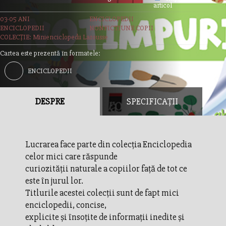
articol
03-05 ANI
ENCICLOPEDII
ENCICLOPEDII
NONFICTIUNE COPII
COLECȚIE: Minienciclopedii Larousse
Cartea este prezentă în formatele:
ENCICLOPEDII
DESPRE
SPECIFICAȚII
Lucrarea face parte din colecţia Enciclopedia
celor mici care răspunde
curiozităţii naturale a copiilor faţă de tot ce
este în jurul lor.
Titlurile acestei colecţii sunt de fapt mici
enciclopedii, concise,
explicite şi însoţite de informaţii inedite şi