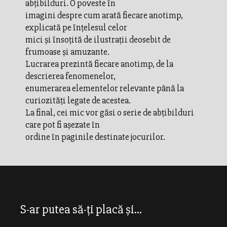
abţibilduri. O poveste în
imagini despre cum arată fiecare anotimp,
explicată pe înţelesul celor
mici și însoţită de ilustraţii deosebit de
frumoase şi amuzante.
Lucrarea prezintă fiecare anotimp, de la
descrierea fenomenelor,
enumerarea elementelor relevante până la
curiozități legate de acestea.
La final, cei mic vor găsi o serie de abțibilduri
care pot fi așezate în
ordine în paginile destinate jocurilor.
S-ar putea să-ți placă și...