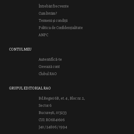
Întrebări frecvente
Cum livrăm?
Termeni și condiții
Politica de Confidențialitate
ANPC
CONTUL MEU
Autentifică-te
Creează cont
Clubul RAO
GRUPUL EDITORIAL RAO
Bd.Regiei 6B, et. 4 , Bloc nr. 2,
Sector 6
București, 013233
CUI: RO6841606
J40 / 24806 / 1994