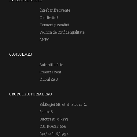
Întrebări frecvente
Cum livrăm?
Termeni și condiții
Politica de Confidențialitate
ANPC
CONTUL MEU
Autentifică-te
Creează cont
Clubul RAO
GRUPUL EDITORIAL RAO
Bd.Regiei 6B, et. 4 , Bloc nr. 2,
Sector 6
București, 013233
CUI: RO6841606
J40 / 24806 / 1994