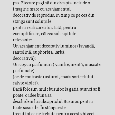
pas. Fiecare pagină din dreapta include o
imagine mare cu aranjamentul
decorativ de reprodus, în timp ce pe cea din
stânga sunt soluțiile
pentru realizarea lui. Iată, pentru
exemplificare, câteva subcapitole
relevante:
Un aranjament decorativ luminos (lavandă,
santolină, euphorbia, iarbă
decorativă);
Un coș cu parfumuri ( vanilie, mentă, mușcate
parfumate):
Joc de contraste (usturoi, coada șoricelului,
salvie violet).
Dacă folosim mult busuioc la gătit, atunci ar fi,
poate, o idee bună să
deschidem la subcapitolul Busuioc pentru
toate sosurile. În stânga este
trecut tot ce ne trebuie pentru acest ghiveci