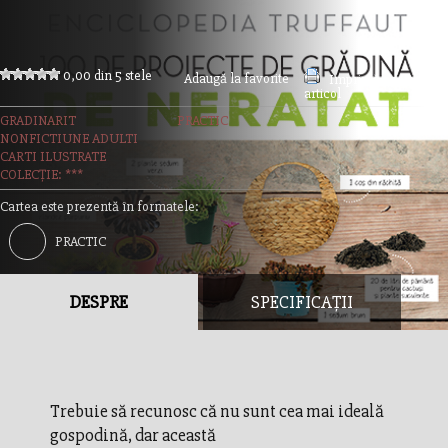
0,00 din 5 stele
Adaugă la favorite
Imprimă acest
articol
GRADINARIT
PRACTIC
NONFICTIUNE ADULTI
CARTI ILUSTRATE
COLECȚIE: ***
Cartea este prezentă în formatele:
PRACTIC
DESPRE
SPECIFICAȚII
Trebuie să recunosc că nu sunt cea mai ideală
gospodină, dar această