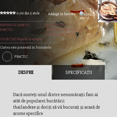
0,00 din 5 stele
Adaugă la favorite
Imprimă acest
articol
REPEDE SI SIMPLU
BUCATARIE
PRACTIC
NONFICTIUNE ADULTI
CARTI ILUSTRATE
COLECȚIE: Repede si simplu
Cartea este prezentă în formatele:
PRACTIC
DESPRE
SPECIFICAȚII
Dacă sunteţi unul dintre nenumăraţii fani ai
atât de popularei bucătării
thailandeze şi doriţi să vă bucuraţi şi acasă de
arome specifice