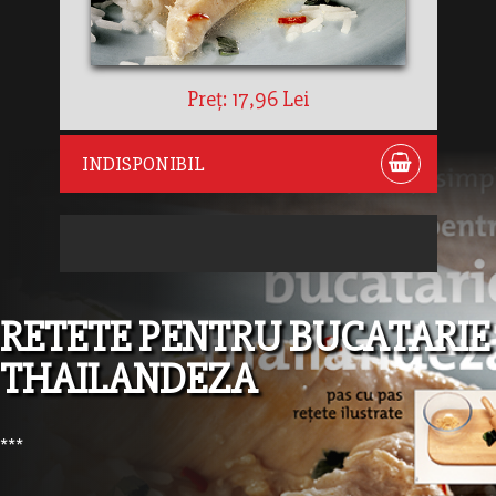
Preț: 17,96 Lei
INDISPONIBIL
RETETE PENTRU BUCATARIE
THAILANDEZA
***