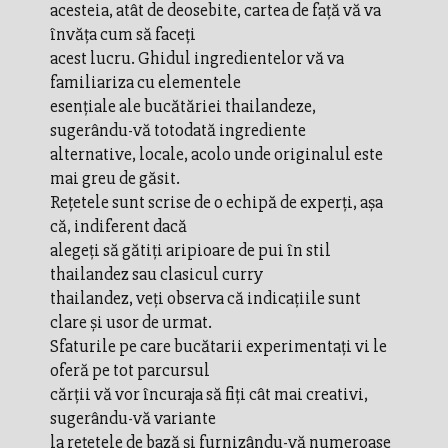
acesteia, atât de deosebite, cartea de faţă vă va
învăţa cum să faceţi
acest lucru. Ghidul ingredientelor vă va
familiariza cu elementele
esenţiale ale bucătăriei thailandeze,
sugerându-vă totodată ingrediente
alternative, locale, acolo unde originalul este
mai greu de găsit.
Reţetele sunt scrise de o echipă de experţi, aşa
că, indiferent dacă
alegeţi să gătiţi aripioare de pui în stil
thailandez sau clasicul curry
thailandez, veţi observa că indicaţiile sunt
clare şi usor de urmat.
Sfaturile pe care bucătarii experimentaţi vi le
oferă pe tot parcursul
cărţii vă vor încuraja să fiţi cât mai creativi,
sugerându-vă variante
la reţetele de bază şi furnizându-vă numeroase