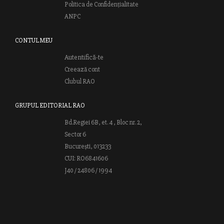
Politica de Confidențialitate
ANPC
CONTUL MEU
Autentifică-te
Creează cont
Clubul RAO
GRUPUL EDITORIAL RAO
Bd.Regiei 6B, et. 4 , Bloc nr. 2,
Sector 6
București, 013233
CUI: RO6841606
J40 / 24806 / 1994
Vă invităm să descoperiţi lumea cărţilor RAO, amintindu-vă totodată
că puteţi comanda titlurile preferate on-line sau contactându-ne direct