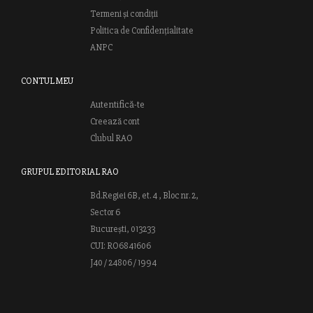
Termeni și condiții
Politica de Confidențialitate
ANPC
CONTUL MEU
Autentifică-te
Creează cont
Clubul RAO
GRUPUL EDITORIAL RAO
Bd.Regiei 6B, et. 4 , Bloc nr. 2,
Sector 6
București, 013233
CUI: RO6841606
J40 / 24806 / 1994