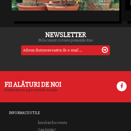
NEWSLETTER
Fii la curent cu toate promoțiile Rao
FII ALĂTURI DE NOI
Urmărește-ne și pe rețelele sociale.
INFORMAȚII UTILE
Întrebări frecvente
Cum livrăm?