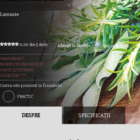
Larousse
0,00 din 5 stele
Adaugă la favorite
Imprimă acest
articol
GRADINARIT
PRACTIC
NONFICTIUNE ADULTI
CARTI ILUSTRATE
COLECȚIE: ***
Cartea este prezentă în formatele:
PRACTIC
DESPRE
SPECIFICAȚII