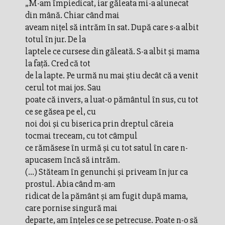
„M-am împiedicat, iar găleata mi-a alunecat
din mână. Chiar când mai
aveam nițel să intrăm în sat. După care s-a albit
totul în jur. De la
laptele ce cursese din găleată. S-a albit și mama
la față. Cred că tot
de la lapte. Pe urmă nu mai știu decât că a venit
cerul tot mai jos. Sau
poate că invers, a luat-o pământul în sus, cu tot
ce se găsea pe el, cu
noi doi și cu biserica prin dreptul căreia
tocmai treceam, cu tot câmpul
ce rămăsese în urmă și cu tot satul în care n-
apucasem încă să intrăm.
(...) Stăteam în genunchi și priveam în jur ca
prostul. Abia când m-am
ridicat de la pământ și am fugit după mama,
care pornise singură mai
departe, am înțeles ce se petrecuse. Poate n-o să