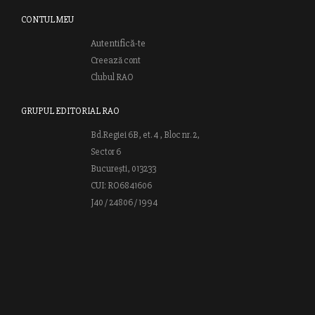
CONTUL MEU
Autentifică-te
Creează cont
Clubul RAO
GRUPUL EDITORIAL RAO
Bd.Regiei 6B, et. 4 , Bloc nr. 2,
Sector 6
București, 013233
CUI: RO6841606
J40 / 24806 / 1994
Vă invităm să descoperiţi lumea cărţilor RAO, amintindu-vă totodată
că puteţi comanda titlurile preferate on-line sau contactându-ne direct
la editură. Vă aşteptăm să vă bucuraţi de ofertele speciale RAO şi vă
urăm lectură plăcută!