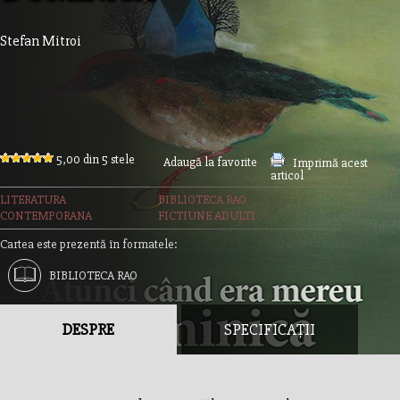
Stefan Mitroi
5,00 din 5 stele
Adaugă la favorite
Imprimă acest
articol
LITERATURA
BIBLIOTECA RAO
CONTEMPORANA
FICTIUNE ADULTI
Cartea este prezentă în formatele:
BIBLIOTECA RAO
DESPRE
SPECIFICAȚII