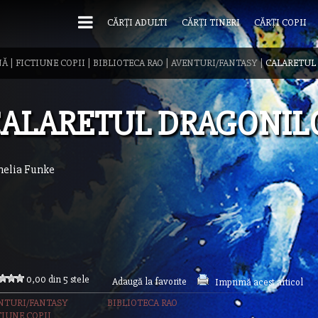
CĂRȚI ADULTI
CĂRȚI TINERI
CĂRȚI COPII
NĂ
|
FICTIUNE COPII
|
BIBLIOTECA RAO
|
AVENTURI/FANTASY
|
CALARETUL
ALARETUL DRAGONIL
nelia Funke
0,00 din 5 stele
Adaugă la favorite
Imprimă acest articol
NTURI/FANTASY
BIBLIOTECA RAO
TIUNE COPII