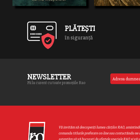
lui Felix suntpietrificaţi, iar 
fermecat.Puterea atlasului este slobozită,
japegrinului […]
iar copiii sunt transportaţi într-untărâm
condus de o contesă cu părul […]
PLĂTEȘTI
în siguranță
NEWSLETTER
Fii la curent cu toate promoțiile Rao
Vă invităm să descoperiţi lumea cărţilor RAO, amintind
comanda titlurile preferate on-line sau contactându-ne d
aşteptăm să vă bucuraţi de ofertele speciale RAO şi vă 