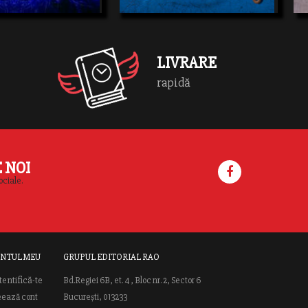
LIVRARE
rapidă
E NOI
ociale.
NTUL MEU
GRUPUL EDITORIAL RAO
tentifică-te
Bd.Regiei 6B, et. 4 , Bloc nr. 2, Sector 6
eează cont
București, 013233