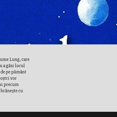
nume Lung, care
 a găsi locul
i de pe pământ
oştri vor
ani precum
 hrăneşte cu