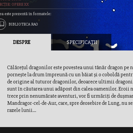
ECȚIE: OPERE XX
ea este prezentă în formatele:
BIBLIOTECA RAO
DESPRE
SPECIFICAȚII
Călăreţul dragonilor este povestea unui tânăr dragon pe 
porneşte la drum împreună cu un băiat şi o coboldă pentru
de origine al tuturor dragonilor, deoarece ultimii dragon
sunt în căutarea unui adăpost din calea oamenilor. Eroii n
trece prin nenumărate aventuri, vor fi urmăriţi de duşm
Mandragor-cel-de-Aur, care, spre deosebire de Lung, nu se
razele lunii...