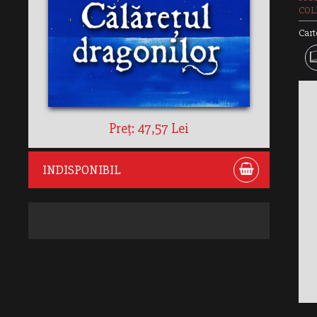
COL
Cart
Preț: 47,57 Lei
INDISPONIBIL