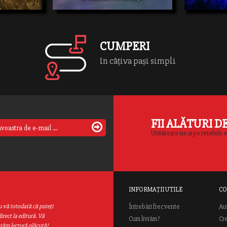
vraja sinistră a
CUMPERI
în câțiva pași simpli
FII ALĂTURI D
Urmărește-ne și pe rețelele s
INFORMAȚII UTILE
CO
Au
u-vă totodată că puteţi
Întrebări frecvente
irect la editură. Vă
Cum livrăm?
Cr
urăm lectură plăcută!