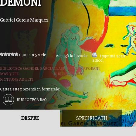
DEMONI
Gabriel Garcia Marquez
0,00 din 5 stele
Adaugă la favorite
Imprimă acest
articol
BIBLIOTECA GABRIEL GARCIA
CLASICI CONTEMPORANI
MARQUEZ
BIBLIOTECA RAO
FICTIUNE ADULTI
Cartea este prezentă în formatele:
BIBLIOTECA RAO
DESPRE
SPECIFICAȚII