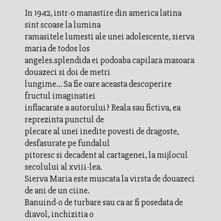
In 1942, intr-o manastire din america latina
sint scoase la lumina
ramasitele lumesti ale unei adolescente, sierva
maria de todos los
angeles.splendida ei podoaba capilara masoara
douazeci si doi de metri
lungime... Sa fie oare aceasta descoperire
fructul imaginatiei
inflacarate a autorului? Reala sau fictiva, ea
reprezinta punctul de
plecare al unei inedite povesti de dragoste,
desfasurate pe fundalul
pitoresc si decadent al cartagenei, la mijlocul
secolului al xviii-lea.
Sierva Maria este muscata la virsta de douazeci
de ani de un ciine.
Banuind-o de turbare sau ca ar fi posedata de
diavol, inchizitia o