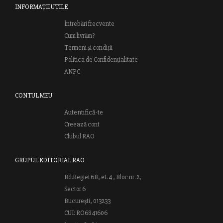
INFORMAȚII UTILE
Întrebări frecvente
Cum livrăm?
Termeni și condiții
Politica de Confidențialitate
ANPC
CONTUL MEU
Autentifică-te
Creează cont
Clubul RAO
GRUPUL EDITORIAL RAO
Bd.Regiei 6B, et. 4 , Bloc nr. 2,
Sector 6
București, 013233
CUI: RO6841606