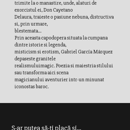
trimite la o manastire, unde, alaturi de
exorcistul ei, Don Cayetano
Delaura, traieste o pasiune nebuna, distructiva
si, prin urmare,
blestemata...
Prin aceasta capodopera situata la cumpana
dintre istorie si legenda,
misticism si erotism, Gabriel García Márquez
depaseste granitele
realismuluimagic. Poezia si maiestria stilului
sau transforma aici scena
magicianului aventurier intr-un minunat
iconostas baroc.
S-ar putea să-ți placă și...