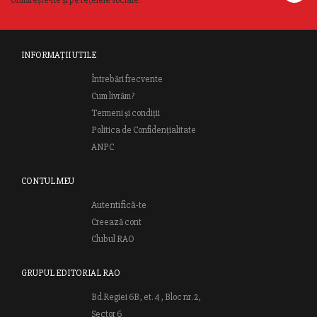
INFORMAȚII UTILE
Întrebări frecvente
Cum livrăm?
Termeni și condiții
Politica de Confidențialitate
ANPC
CONTUL MEU
Autentifică-te
Creează cont
Clubul RAO
GRUPUL EDITORIAL RAO
Bd.Regiei 6B, et. 4 , Bloc nr. 2,
Sector 6