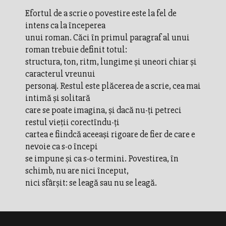
Efortul de a scrie o povestire este la fel de
intens ca la începerea
unui roman. Căci în primul paragraf al unui
roman trebuie definit totul:
structura, ton, ritm, lungime şi uneori chiar şi
caracterul vreunui
personaj. Restul este plăcerea de a scrie, cea mai
intimă şi solitară
care se poate imagina, şi dacă nu-ţi petreci
restul vieţii corectîndu-ţi
cartea e fiindcă aceeaşi rigoare de fier de care e
nevoie ca s-o începi
se impune şi ca s-o termini. Povestirea, în
schimb, nu are nici început,
nici sfârşit: se leagă sau nu se leagă.