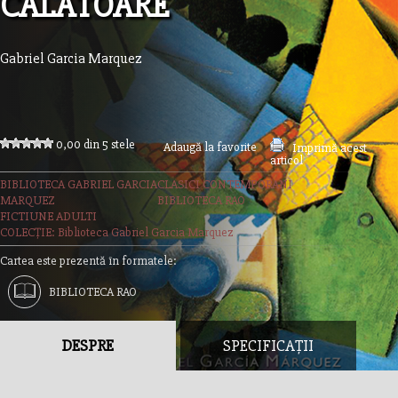
CALATOARE
Gabriel Garcia Marquez
0,00 din 5 stele
Adaugă la favorite
Imprimă acest
articol
BIBLIOTECA GABRIEL GARCIA
CLASICI CONTEMPORANI
MARQUEZ
BIBLIOTECA RAO
FICTIUNE ADULTI
COLECȚIE: Biblioteca Gabriel Garcia Marquez
Cartea este prezentă în formatele:
BIBLIOTECA RAO
DESPRE
SPECIFICAȚII