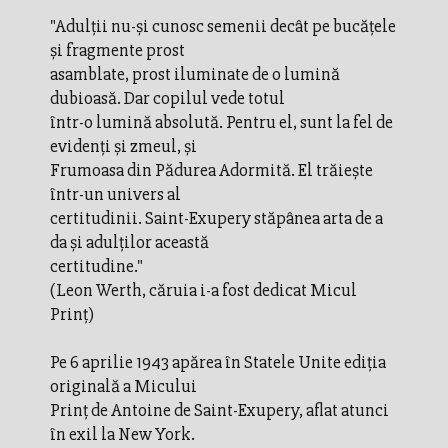
"Adulţii nu-şi cunosc semenii decât pe bucăţele
şi fragmente prost
asamblate, prost iluminate de o lumină
dubioasă. Dar copilul vede totul
într-o lumină absolută. Pentru el, sunt la fel de
evidenţi şi zmeul, şi
Frumoasa din Pădurea Adormită. El trăieşte
într-un univers al
certitudinii. Saint-Exupery stăpânea arta de a
da şi adulţilor această
certitudine."
(Leon Werth, căruia i-a fost dedicat Micul
Prinţ)
Pe 6 aprilie 1943 apărea în Statele Unite ediţia
originală a Micului
Prinţ de Antoine de Saint-Exupery, aflat atunci
în exil la New York.