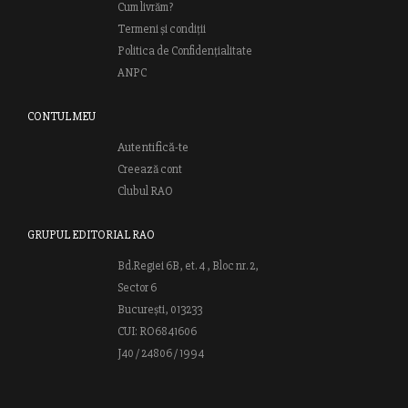
Cum livrăm?
Termeni și condiții
Politica de Confidențialitate
ANPC
CONTUL MEU
Autentifică-te
Creează cont
Clubul RAO
GRUPUL EDITORIAL RAO
Bd.Regiei 6B, et. 4 , Bloc nr. 2,
Sector 6
București, 013233
CUI: RO6841606
J40 / 24806 / 1994