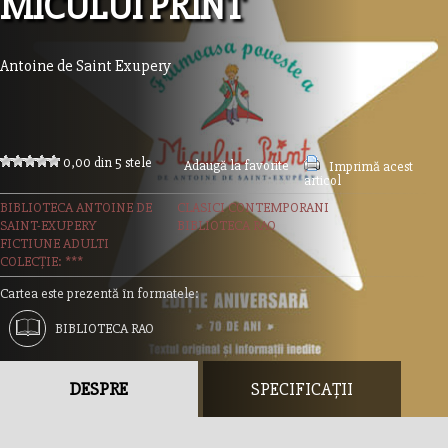
MICULUI PRINT
Antoine de Saint Exupery
0,00 din 5 stele
Adaugă la favorite
Imprimă acest
articol
BIBLIOTECA ANTOINE DE
CLASICI CONTEMPORANI
SAINT-EXUPERY
BIBLIOTECA RAO
FICTIUNE ADULTI
COLECȚIE: ***
Cartea este prezentă în formatele:
BIBLIOTECA RAO
DESPRE
SPECIFICAȚII