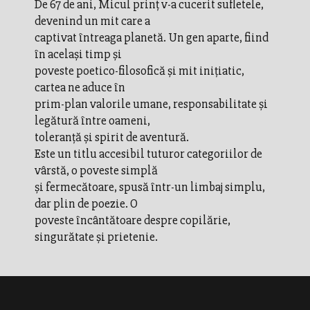
De 67 de ani, Micul prinţ v-a cucerit sufletele,
devenind un mit care a
captivat întreaga planetă. Un gen aparte, fiind
în acelaşi timp şi
poveste poetico-filosofică şi mit iniţiatic,
cartea ne aduce în
prim-plan valorile umane, responsabilitate şi
legătură între oameni,
toleranţă şi spirit de aventură.
Este un titlu accesibil tuturor categoriilor de
vârstă, o poveste simplă
şi fermecătoare, spusă într-un limbaj simplu,
dar plin de poezie. O
poveste încântătoare despre copilărie,
singurătate şi prietenie.