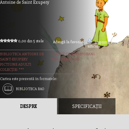
Antoine de Saint Exupery
0,00 din 5 stele
Adaugă la favorite
Imprimă acest
articol
BIBLIOTECA ANTOINE DE
CLASICI CONTEMPORANI
SAINT-EXUPERY
BIBLIOTECA RAO
FICTIUNE ADULTI
COLECȚIE: ***
Cartea este prezentă în formatele:
BIBLIOTECA RAO
DESPRE
SPECIFICAȚII