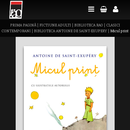
PRIMA PAGINĂ
|
FICTIUNE ADULTI
|
BIBLIOTECA RAO
|
CLASICI
CONTEMPORANI
|
BIBLIOTECA ANTOINE DE SAINT-EXUPERY
|
Micul print