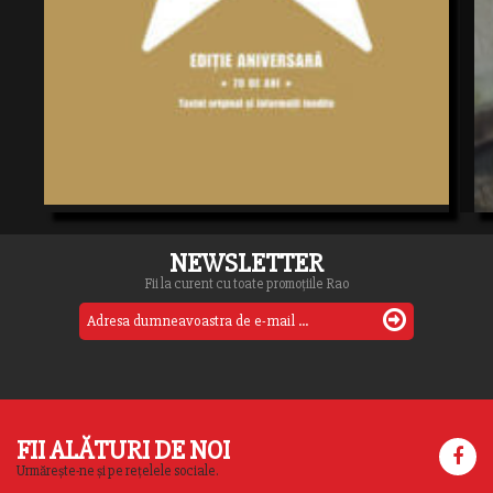
NEWSLETTER
Fii la curent cu toate promoțiile Rao
FII ALĂTURI DE NOI
Urmărește-ne și pe rețelele sociale.