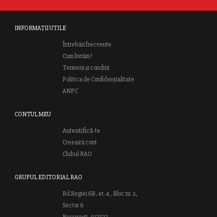
INFORMAȚII UTILE
Întrebări frecvente
Cum livrăm?
Termeni și condiții
Politica de Confidențialitate
ANPC
CONTUL MEU
Autentifică-te
Creează cont
Clubul RAO
GRUPUL EDITORIAL RAO
Bd.Regiei 6B, et. 4 , Bloc nr. 2,
Sector 6