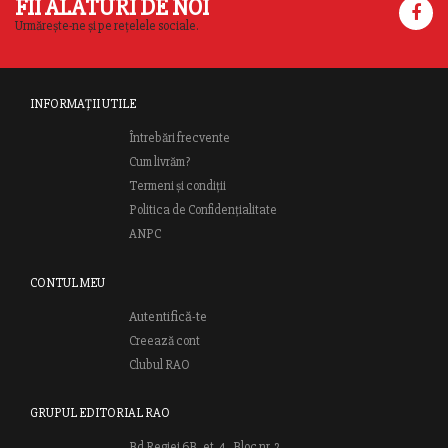
FII ALĂTURI DE NOI
Urmărește-ne și pe rețelele sociale.
INFORMAȚII UTILE
Întrebări frecvente
Cum livrăm?
Termeni și condiții
Politica de Confidențialitate
ANPC
CONTUL MEU
Autentifică-te
Creează cont
Clubul RAO
GRUPUL EDITORIAL RAO
Bd.Regiei 6B, et. 4 , Bloc nr. 2,