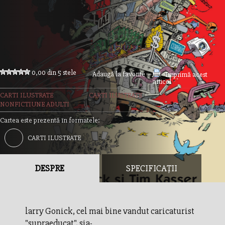
0,00 din 5 stele
Adaugă la favorite
Imprimă acest
articol
CARTI ILUSTRATE
CARTI ILUSTRATE
NONFICTIUNE ADULTI
Cartea este prezentă în formatele:
CARTI ILUSTRATE
DESPRE
SPECIFICAȚII
larry Gonick, cel mai bine vandut caricaturist
"supraeducat", sia-