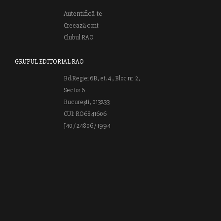
Autentifică-te
Creează cont
Clubul RAO
GRUPUL EDITORIAL RAO
Bd.Regiei 6B, et. 4 , Bloc nr. 2,
Sector 6
București, 013233
CUI: RO6841606
J40 / 24806 / 1994
Vă invităm să descoperiţi lumea cărţilor RAO, amintindu-vă totodată
că puteţi comanda titlurile preferate on-line sau contactându-ne direct
la editură. Vă aşteptăm să vă bucuraţi de ofertele speciale RAO şi vă
urăm lectură plăcută!