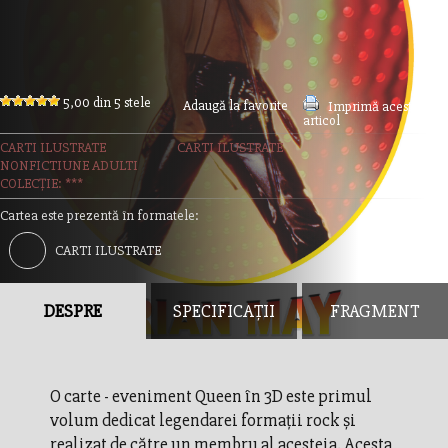
5,00 din 5 stele
Adaugă la favorite
Imprimă acest
articol
CARTI ILUSTRATE
CARTI ILUSTRATE
NONFICTIUNE ADULTI
COLECȚIE: ***
Cartea este prezentă în formatele:
CARTI ILUSTRATE
DESPRE
SPECIFICAȚII
FRAGMENT
O carte - eveniment Queen în 3D este primul
volum dedicat legendarei formații rock și
realizat de către un membru al acesteia. Acesta