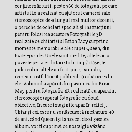
conține mărturii, peste 360 de fotografii pe care
artistul le-a realizat cu ajutorul camerei sale
stereoscopice de-a lungul mai multor decenii,
o pereche de ochelari speciali și instrucțiuni
pentru folosirea acestora Fotografiile 3D
realizate de chitaristul Brian May surprind
momente memorabile ale trupei Queen, din
toate epocile. Unele sunt inedite, altele au o
poveste pe care chitaristul o împărtăşeşte
publicului, altele au fost, pur şi simplu,
recreate, astfel încât publicul să aibă acces la
ele. Volumul a apărut din pasiunea lui Brian
May pentru fotografia 3D, realizată cu aparatul
stereoscopic (aparat fotografic cu două
obiective, în care imaginile apar în relief).
Chiar şi cei care nu se născuseră încă acum 40
de ani, când Queen îşi lansa cel de-al şaselea
album, vor fi cuprinşi de nostalgie văzând