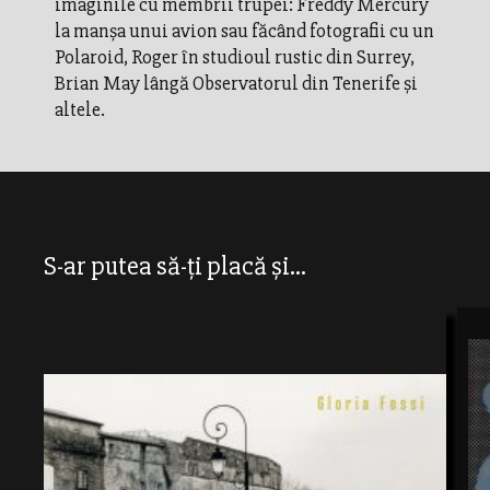
imaginile cu membrii trupei: Freddy Mercury
la manşa unui avion sau făcând fotografii cu un
Polaroid, Roger în studioul rustic din Surrey,
Brian May lângă Observatorul din Tenerife şi
altele.
S-ar putea să-ți placă și...