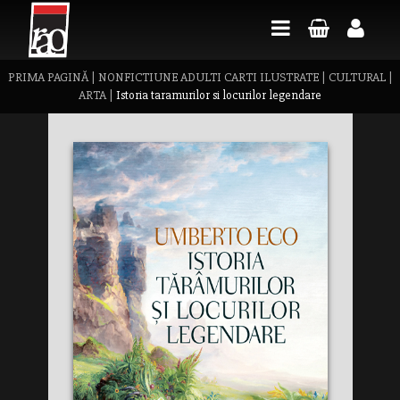
PRIMA PAGINĂ
|
NONFICTIUNE ADULTI CARTI ILUSTRATE
|
CULTURAL
|
ARTA
|
Istoria taramurilor si locurilor legendare