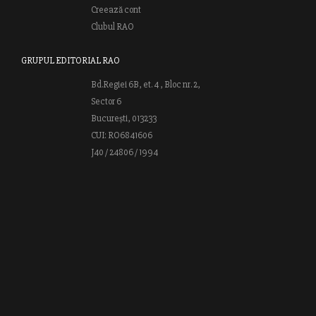
Creează cont
Clubul RAO
GRUPUL EDITORIAL RAO
Bd.Regiei 6B, et. 4 , Bloc nr. 2,
Sector 6
București, 013233
CUI: RO6841606
J40 / 24806 / 1994
Vă invităm să descoperiţi lumea cărţilor RAO, amintindu-vă totodată
că puteţi comanda titlurile preferate on-line sau contactându-ne direct
la editură. Vă aşteptăm să vă bucuraţi de ofertele speciale RAO şi vă
urăm lectură plăcută!
Web design by
End Soft Design
| Copyright © 2016 - 2026 Grupul
Editorial Rao.ro