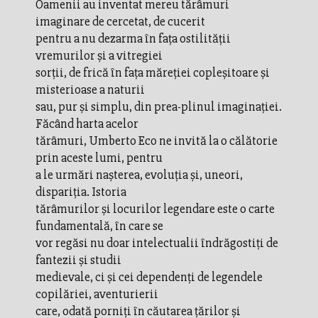
Oamenii au inventat mereu tărâmuri
imaginare de cercetat, de cucerit
pentru a nu dezarma în faţa ostilităţii
vremurilor şi a vitregiei
sorţii, de frică în faţa măreţiei copleşitoare şi
misterioase a naturii
sau, pur şi simplu, din prea-plinul imaginaţiei.
Făcând harta acelor
tărâmuri, Umberto Eco ne invită la o călătorie
prin aceste lumi, pentru
a le urmări naşterea, evoluţia şi, uneori,
dispariţia. Istoria
tărâmurilor şi locurilor legendare este o carte
fundamentală, în care se
vor regăsi nu doar intelectualii îndrăgostiţi de
fantezii şi studii
medievale, ci şi cei dependenţi de legendele
copilăriei, aventurierii
care, odată porniţi în căutarea ţărilor şi