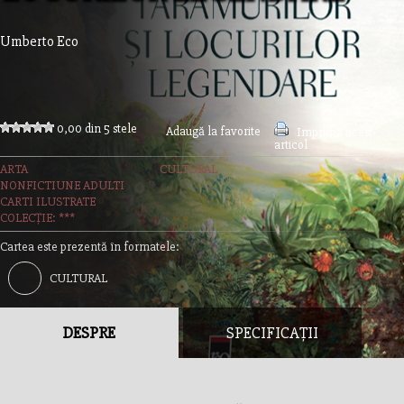
Umberto Eco
0,00 din 5 stele
Adaugă la favorite
Imprimă acest
articol
ARTA
CULTURAL
NONFICTIUNE ADULTI
CARTI ILUSTRATE
COLECȚIE: ***
Cartea este prezentă în formatele:
CULTURAL
DESPRE
SPECIFICAȚII