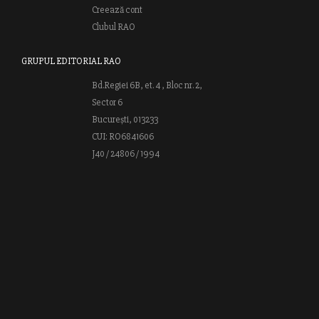
Creează cont
Clubul RAO
GRUPUL EDITORIAL RAO
Bd.Regiei 6B, et. 4 , Bloc nr. 2,
Sector 6
București, 013233
CUI: RO6841606
J40 / 24806 / 1994
Vă invităm să descoperiţi lumea cărţilor RAO, amintindu-vă totodată
că puteţi comanda titlurile preferate on-line sau contactându-ne direct
la editură. Vă aşteptăm să vă bucuraţi de ofertele speciale RAO şi vă
urăm lectură plăcută!
Web design by
End Soft Design
| Copyright © 2016 - 2026 Grupul
Editorial Rao.ro