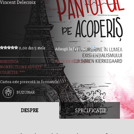
Vincent Delecroix
0,00 din 5 stele
Adaugă la favorite
Imprimă acest
articol
ESEISTICA
CARTE DE BUZUNAR
NONFICTIUNE ADULTI
COLECȚIE: ***
Cartea este prezentă în formatele:
BUZUNAR
DESPRE
SPECIFICAȚII