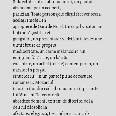
Subiectul central al romanului, un pantof
abandonat pe un acoperiş
parizian. Toate personajele cărţii frecventează
acelaşi imobil, în
apropiere de Gara de Nord. Un copil visător, un
hoţ îndrăgostit, trei
gangsteri, un prezentator vedetă la televiziune
uimit brusc de propria
mediocritate, un câine melancolic, un
emigrant fără acte, un bătrân
excentric, un artist (foarte) contemporan, un
narator în pragul
sinuciderii... şi un pantof pline de resurse
romanesci. Mozaicul
istorisirilor din cadrul romanului îi permite
lui Vincent Delecroix să
abordeze domenii extrem de diferite, de la
delirul filosofic la
afectarea elegiacă, trecând prin satira de