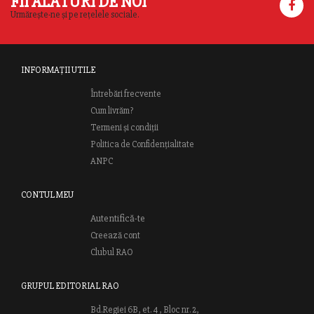
FII ALĂTURI DE NOI
Urmărește-ne și pe rețelele sociale.
INFORMAȚII UTILE
Întrebări frecvente
Cum livrăm?
Termeni și condiții
Politica de Confidențialitate
ANPC
CONTUL MEU
Autentifică-te
Creează cont
Clubul RAO
GRUPUL EDITORIAL RAO
Bd.Regiei 6B, et. 4 , Bloc nr. 2,