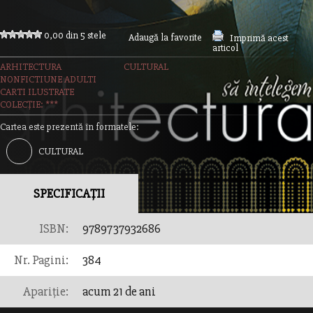
0,00 din 5 stele
Adaugă la favorite
Imprimă acest
articol
ARHITECTURA
CULTURAL
NONFICTIUNE ADULTI
CARTI ILUSTRATE
COLECȚIE: ***
Cartea este prezentă în formatele:
CULTURAL
SPECIFICAȚII
ISBN:
9789737932686
Nr. Pagini:
384
Apariție:
acum 21 de ani