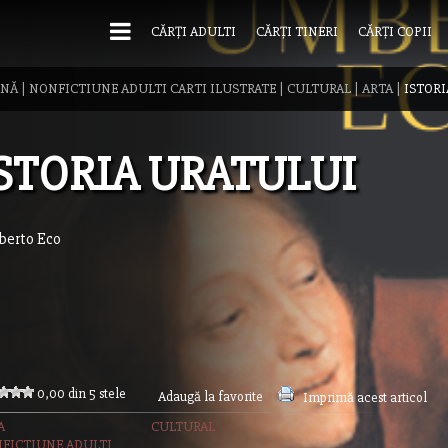
CĂRȚI ADULTI
CĂRȚI TINERI
CĂRȚI COPII
INĂ
|
NONFICTIUNE ADULTI CARTI ILUSTRATE
|
CULTURAL
|
ARTA
|
ISTORI
STORIA URATULUI
erto Eco
0,00 din 5 stele
Adaugă la favorite
Imprimă acest articol
A
CULTURAL
FICTIUNE ADULTI