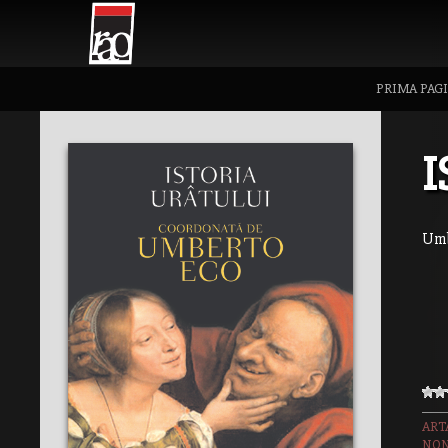
PRIMA PAG
I
Umb
ART
NON