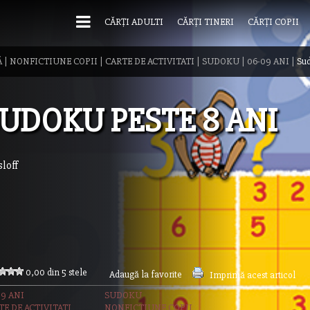
CĂRȚI ADULTI
CĂRȚI TINERI
CĂRȚI COPII
Ă
|
NONFICTIUNE COPII
|
CARTE DE ACTIVITATI
|
SUDOKU
|
06-09 ANI
|
Sud
UDOKU PESTE 8 ANI
loff
0,00 din 5 stele
Adaugă la favorite
Imprimă acest articol
09 ANI
SUDOKU
TE DE ACTIVITATI
NONFICTIUNE COPII