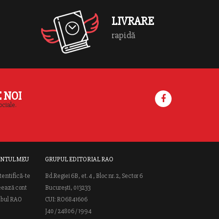
cântece, poezii, conversaţie, activităţi şi
[…]
LIVRARE
rapidă
E NOI
ociale.
NTUL MEU
GRUPUL EDITORIAL RAO
tentifică-te
Bd.Regiei 6B, et. 4 , Bloc nr. 2, Sector 6
eează cont
București, 013233
ubul RAO
CUI: RO6841606
J40 / 24806 / 1994