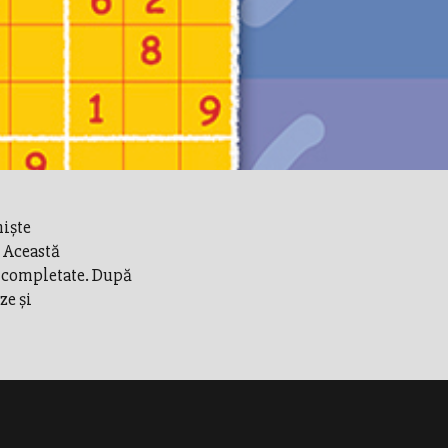
nişte
. Această
e completate. După
ze şi