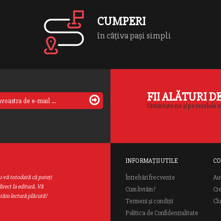
-și […]
CUMPERI
în câțiva pași simpli
FII ALĂTURI D
Urmărește-ne și pe rețelele s
INFORMAȚII UTILE
CO
Au
u-vă totodată că puteţi
Întrebări frecvente
irect la editură. Vă
Cum livrăm?
Cr
urăm lectură plăcută!
Termeni și condiții
Cl
Politica de Confidențialitate