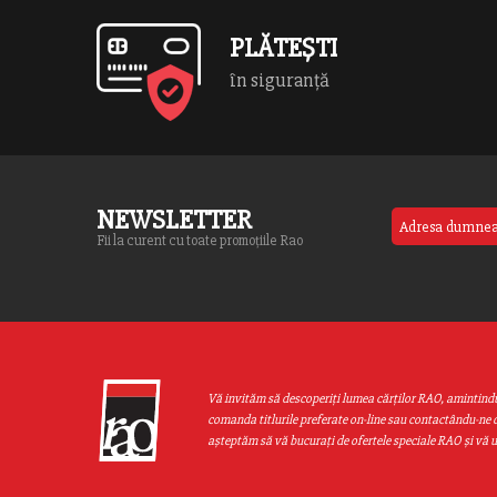
capabil […]
realizezebărcuțe cu motor, să
PLĂTEȘTI
în siguranță
NEWSLETTER
Fii la curent cu toate promoțiile Rao
Vă invităm să descoperiţi lumea cărţilor RAO, amintind
comanda titlurile preferate on-line sau contactându-ne d
aşteptăm să vă bucuraţi de ofertele speciale RAO şi vă 