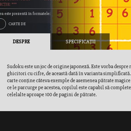
CȚIE: ***
ea este prezentă în formatele:
CARTE DE
IVITATI
DESPRE
SPECIFICAȚII
Sudoku este un joc de origine japoneză. Este vorba despre 
ghicitori cu cifre, de această dată în varianta simplificată
carte conţine câteva exemple de asemenea pătrate magic
ce le parcurge pe acestea, copilul este capabil să complete
celelalte aproape 100 de pagini de pătrate.