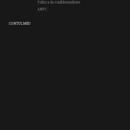
Politica de Confidențialitate
ANPC
CONTUL MEU
Autentifică-te
Creează cont
Clubul RAO
GRUPUL EDITORIAL RAO
Bd.Regiei 6B, et. 4 , Bloc nr. 2,
Sector 6
București, 013233
CUI: RO6841606
J40 / 24806 / 1994
Vă invităm să descoperiţi lumea cărţilor RAO, amintindu-vă totodată
că puteţi comanda titlurile preferate on-line sau contactându-ne direct