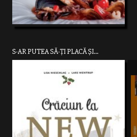
S-AR PUTEA SĂ-ȚI PLACĂ ȘI...