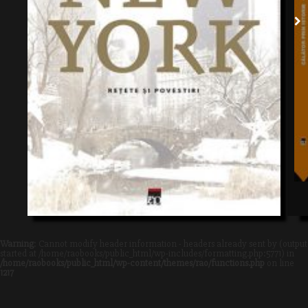
Warning
: Cannot modify header information - headers already sent by (output
started at /home/raobooks/public_html/wp-includes/formatting.php:5771) in
/home/raobooks/public_html/wp-content/themes/rao/functions.php
on line
1217