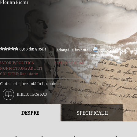
Florian Bichir
0,00 din 5 stele
Adaugă la favorite
Imprimă acest
articol
ISTORIE/POLITICA
BIBLIOTECA RAO
NONFICTIUNE ADULTI
COLECȚIE: Rao istorie
Cartea este prezentă în formatele:
BIBLIOTECA RAO
DESPRE
SPECIFICAȚII