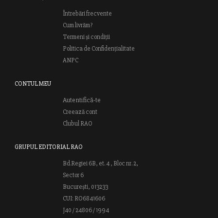
Întrebări frecvente
Cum livrăm?
Termeni și condiții
Politica de Confidențialitate
ANPC
CONTUL MEU
Autentifică-te
Creează cont
Clubul RAO
GRUPUL EDITORIAL RAO
Bd.Regiei 6B, et. 4 , Bloc nr. 2,
Sector 6
București, 013233
CUI: RO6841606
J40 / 24806 / 1994