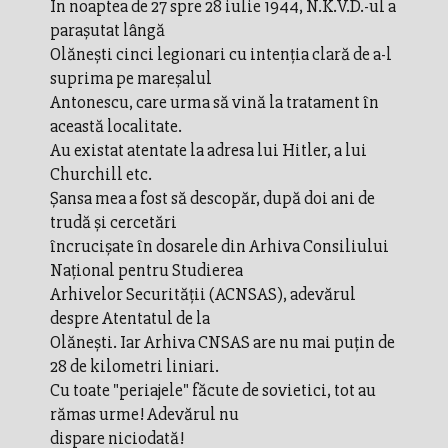
În noaptea de 27 spre 28 iulie 1944, N.K.V.D.-ul a
paraşutat lângă
Olăneşti cinci legionari cu intenţia clară de a-l
suprima pe mareşalul
Antonescu, care urma să vină la tratament în
această localitate.
Au existat atentate la adresa lui Hitler, a lui
Churchill etc.
Şansa mea a fost să descopăr, după doi ani de
trudă şi cercetări
încrucişate în dosarele din Arhiva Consiliului
Naţional pentru Studierea
Arhivelor Securităţii (ACNSAS), adevărul
despre Atentatul de la
Olăneşti. Iar Arhiva CNSAS are nu mai puţin de
28 de kilometri liniari.
Cu toate "periajele" făcute de sovietici, tot au
rămas urme! Adevărul nu
dispare niciodată!