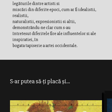
legăturile dintre artisti si
miscări din diferite epoci, cum ar fi idealistii,
realistii,
naturalistii, expresionistii si altii,
demonstrându-ne clar cum s-au
întretesut diferitele fire ale influentelor si ale
inspiratiei, în
bogata tapiserie a artei occidentale.
S-ar putea să-ți placă și...