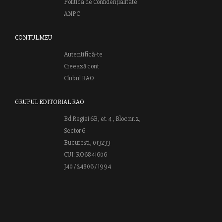
Politica de Confidențialitate
ANPC
CONTUL MEU
Autentifică-te
Creează cont
Clubul RAO
GRUPUL EDITORIAL RAO
Bd.Regiei 6B, et. 4 , Bloc nr. 2,
Sector 6
București, 013233
CUI: RO6841606
J40 / 24806 / 1994
Vă invităm să descoperiţi lumea cărţilor RAO, amintindu-vă totodată
că puteţi comanda titlurile preferate on-line sau contactându-ne direct