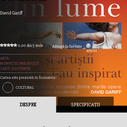
David Gariff
0,00 din 5 stele
Adaugă la favorite
Imprimă acest
articol
ARTA
CULTURAL
NONFICTIUNE ADULTI
CARTI ILUSTRATE
Cartea este prezentă în formatele:
CULTURAL
DESPRE
SPECIFICAȚII