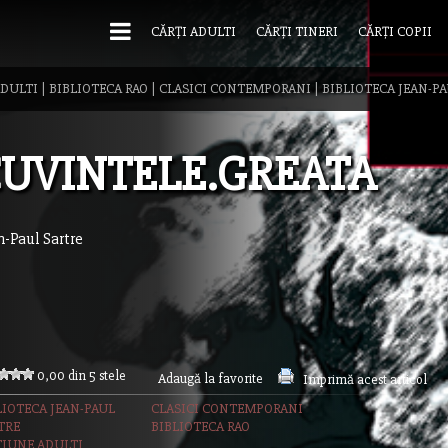
CĂRȚI ADULTI
CĂRȚI TINERI
CĂRȚI COPII
ADULTI
|
BIBLIOTECA RAO
|
CLASICI CONTEMPORANI
|
BIBLIOTECA JEAN-P
UVINTELE.GREATA
n-Paul Sartre
0,00 din 5 stele
Adaugă la favorite
Imprimă acest articol
LIOTECA JEAN-PAUL
CLASICI CONTEMPORANI
TRE
BIBLIOTECA RAO
TIUNE ADULTI