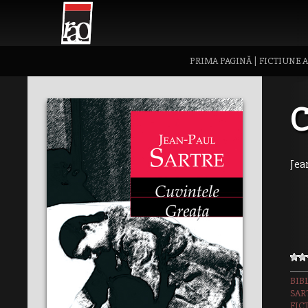
PRIMA PAGINĂ
|
FICTIUNE 
C
Jea
BIB
SAR
FIC