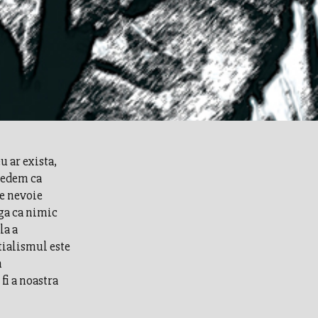
 ar exista,
credem ca
re nevoie
aga ca nimic
la a
tialismul este
n
fi a noastra