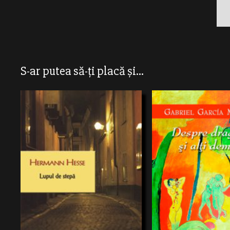
S-ar putea să-ți placă și...
Incapabil să savureze bucuriile mărunte
In 1942, intr-o manastire din
ale vieţii, din ce în ce mai solitar şi mai
sint scoase la luminaramasite