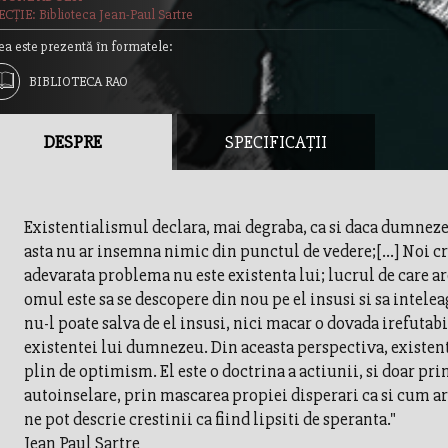
CȚIE: Biblioteca Jean-Paul Sartre
ea este prezentă în formatele:
BIBLIOTECA RAO
DESPRE
SPECIFICAȚII
Existentialismul declara, mai degraba, ca si daca dumnezeu
asta nu ar insemna nimic din punctul de vedere;[...] Noi 
adevarata problema nu este existenta lui; lucrul de care a
omul este sa se descopere din nou pe el insusi si sa intele
nu-l poate salva de el insusi, nici macar o dovada irefutabi
existentei lui dumnezeu. Din aceasta perspectiva, existen
plin de optimism. El este o doctrina a actiunii, si doar pri
autoinselare, prin mascarea propiei disperari ca si cum ar 
ne pot descrie crestinii ca fiind lipsiti de speranta."
Jean Paul Sartre