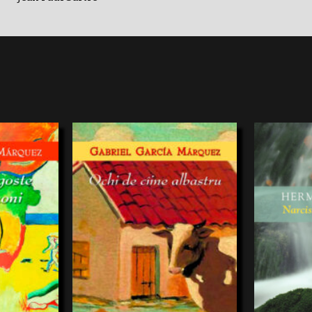
 america latina
În Ochi de câine albastru, scufundarea lui
Tânărul dascăl 
le lumesti ale
García Márquez în această“altă” realitate e
monahală: Narci