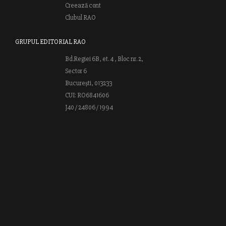
Creează cont
Clubul RAO
GRUPUL EDITORIAL RAO
Bd.Regiei 6B, et. 4 , Bloc nr. 2,
Sector 6
București, 013233
CUI: RO6841606
J40 / 24806 / 1994
Vă invităm să descoperiţi lumea cărţilor RAO, amintindu-vă totodată
că puteţi comanda titlurile preferate on-line sau contactându-ne direct
la editură. Vă aşteptăm să vă bucuraţi de ofertele speciale RAO şi vă
urăm lectură plăcută!
Web design by
End Soft Design
| Copyright © 2016 - 2026 Grupul
Editorial Rao.ro