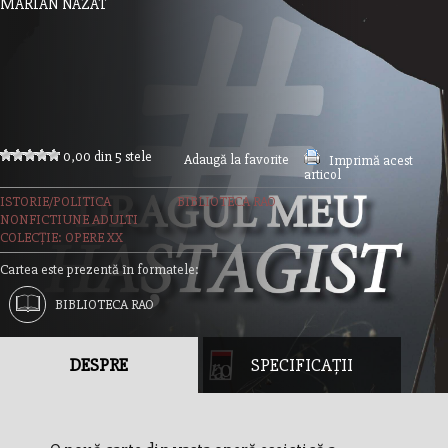
MARIAN NAZAT
0,00 din 5 stele
Adaugă la favorite
Imprimă acest
articol
ISTORIE/POLITICA
BIBLIOTECA RAO
NONFICTIUNE ADULTI
COLECȚIE: OPERE XX
Cartea este prezentă în formatele:
BIBLIOTECA RAO
DESPRE
SPECIFICAȚII