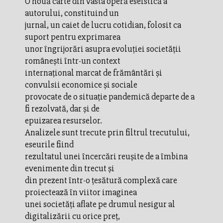
O nouă carte din vasta operă eseistică a
autorului, constituind un
jurnal, un caiet de lucru cotidian, folosit ca
suport pentru exprimarea
unor îngrijorări asupra evoluției societății
românești într-un context
internațional marcat de frământări și
convulsii economice și sociale
provocate de o situație pandemică departe de a
fi rezolvată, dar și de
epuizarea resurselor.
Analizele sunt trecute prin filtrul trecutului,
eseurile fiind
rezultatul unei încercări reușite de a îmbina
evenimente din trecut și
din prezent într-o țesătură complexă care
proiectează în viitor imaginea
unei societăți aflate pe drumul nesigur al
digitalizării cu orice preț,